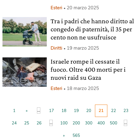
Esteri
20 marzo 2025
Tra i padri che hanno diritto al
congedo di paternità, il 35 per
cento non ne usufruisce
Diritti
19 marzo 2025
Israele rompe il cessate il
fuoco. Oltre 400 morti per i
nuovi raid su Gaza
Esteri
18 marzo 2025
...
1
«
17
18
19
20
21
22
23
...
...
24
25
26
100
200
300
400
500
»
565