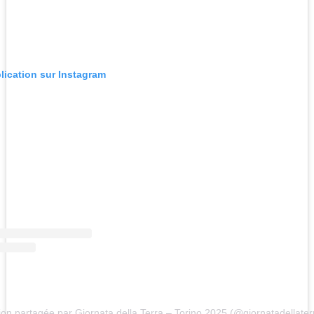
blication sur Instagram
ion partagée par Giornata della Terra – Torino 2025 (@giornatadellater