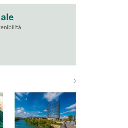
nale
enibilità