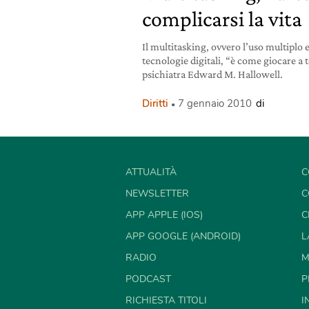
complicarsi la vita
Il multitasking, ovvero l’uso multiplo
tecnologie digitali, “è come giocare a t
psichiatra Edward M. Hallowell.
Diritti
7 gennaio 2010
di
ATTUALITÀ
C
NEWSLETTER
C
APP APPLE (IOS)
C
APP GOOGLE (ANDROID)
L
RADIO
M
PODCAST
P
RICHIESTA TITOLI
I