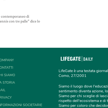
 e contemporaneo di
ennis con tre palle” dice lo
OMPANY
ONTATTI
LifeGate è una testata giornal
HI SIAMO
Como, 27/2001
A STORIA
Siamo il luogo dove l'educazi
AIL
sentimento diventa azione, lo
Siamo per chi sceglie di lascia
RIVACY
rispetto dell'ecosistema e di 
NFORMAZIONI SOCIETARIE
Siamo per coloro che decidon