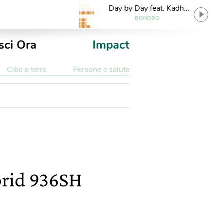
Day by Day feat. Kadhja
Bonet
BONOBO
sci Ora
Impact
Cibo e terra
Persone e salute
ybrid 936SH