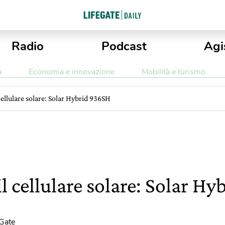
Radio
Podcast
Agi
a
Economia e innovazione
Mobilità e turismo
cellulare solare: Solar Hybrid 936SH
l cellulare solare: Solar H
eGate