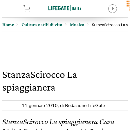
tore
Home
Cultura e stili di vita
Musica
StanzaScirocco La s
StanzaScirocco La
spiaggianera
11 gennaio 2010
,
di Redazione LifeGate
StanzaScirocco La spiaggianera Cara