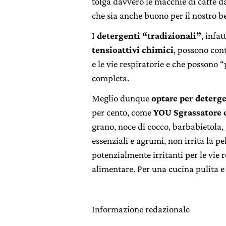
tolga davvero le macchie di caffè da
che sia anche buono per il nostro 
I
detergenti “tradizionali”
, infat
tensioattivi chimici
, possono cont
e le vie respiratorie e che possono “
completa.
Meglio dunque
optare per deterge
per cento, come
YOU Sgrassatore 
grano, noce di cocco, barbabietola
essenziali e agrumi, non irrita la p
potenzialmente irritanti per le vie 
alimentare. Per una cucina pulita e
Informazione redazionale