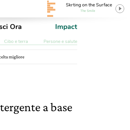
Skrting on the Surface
The Smile
sci Ora
Impact
Cibo e terra
Persone e salute
celta migliore
etergente a base