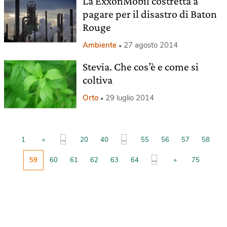
La ExxonMobil costretta a
pagare per il disastro di Baton
Rouge
Ambiente
27 agosto 2014
Stevia. Che cos’è e come si
coltiva
Orto
29 luglio 2014
...
...
1
«
20
40
55
56
57
58
...
59
60
61
62
63
64
»
75