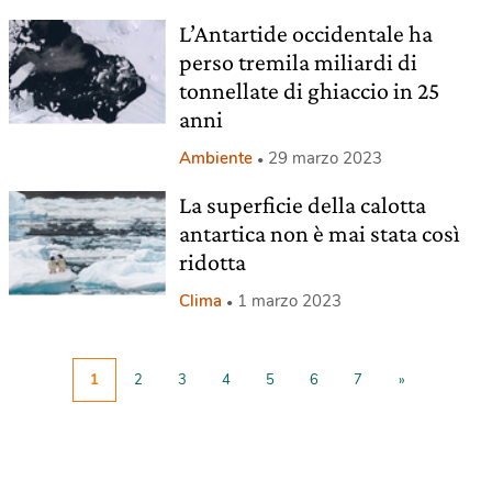
L’Antartide occidentale ha
perso tremila miliardi di
tonnellate di ghiaccio in 25
anni
Ambiente
29 marzo 2023
La superficie della calotta
antartica non è mai stata così
ridotta
Clima
1 marzo 2023
1
2
3
4
5
6
7
»