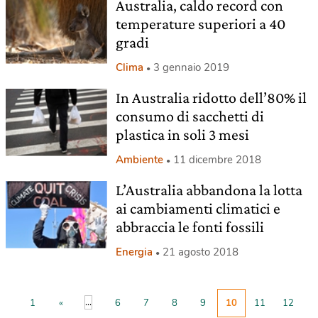
Australia, caldo record con
temperature superiori a 40
gradi
Clima
3 gennaio 2019
In Australia ridotto dell’80% il
consumo di sacchetti di
plastica in soli 3 mesi
Ambiente
11 dicembre 2018
L’Australia abbandona la lotta
ai cambiamenti climatici e
abbraccia le fonti fossili
Energia
21 agosto 2018
...
1
«
6
7
8
9
10
11
12