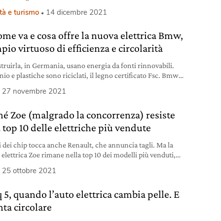
oni.
tà e turismo
14 dicembre 2021
come va e cosa offre la nuova elettrica Bmw,
io virtuoso di efficienza e circolarità
struirla, in Germania, usano energia da fonti rinnovabili.
io e plastiche sono riciclati, il legno certificato Fsc. Bmw
e va l’elettrica che sfida la Tesla.
27 novembre 2021
hé Zoe (malgrado la concorrenza) resiste
 top 10 delle elettriche più vendute
si dei chip tocca anche Renault, che annuncia tagli. Ma la
 elettrica Zoe rimane nella top 10 dei modelli più venduti,
do la concorrenza. Vediamo perché.
25 ottobre 2021
 5, quando l’auto elettrica cambia pelle. E
nta circolare