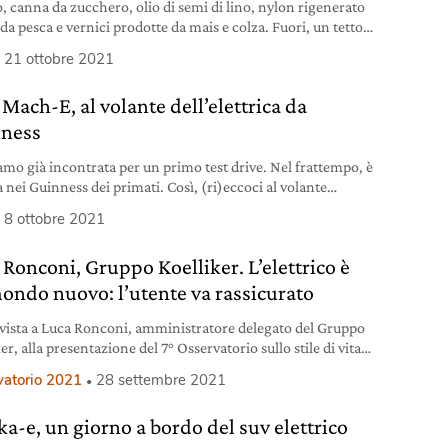
, canna da zucchero, olio di semi di lino, nylon rigenerato
 da pesca e vernici prodotte da mais e colza. Fuori, un tetto
ttura l’energia del sole. Ioniq 5, quando l’economia
21 ottobre 2021
re fa bene all’auto.
Mach-E, al volante dell’elettrica da
ness
amo già incontrata per un primo test drive. Nel frattempo, è
 nei Guinness dei primati. Così, (ri)eccoci al volante
lettrica Mustang Mach-E. Che vi raccontiamo nella nostra
8 ottobre 2021
prova.
 Ronconi, Gruppo Koelliker. L’elettrico è
ondo nuovo: l’utente va rassicurato
rvista a Luca Ronconi, amministratore delegato del Gruppo
er, alla presentazione del 7° Osservatorio sullo stile di vita
bile.
vatorio 2021
28 settembre 2021
a-e, un giorno a bordo del suv elettrico