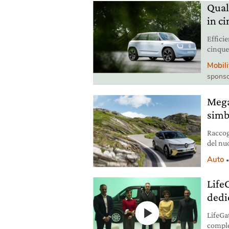
Qual 
in c
Effici
cinque
afferma
Mobili
sponso
Mega
simb
Raccog
del nu
offre 
Auto
Life
dedic
LifeGat
comple