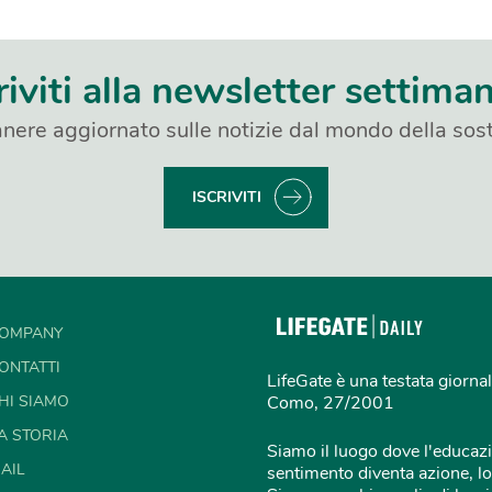
riviti alla newsletter settima
nere aggiornato sulle notizie dal mondo della sost
ISCRIVITI
OMPANY
ONTATTI
LifeGate è una testata giornal
HI SIAMO
Como, 27/2001
A STORIA
Siamo il luogo dove l'educazi
AIL
sentimento diventa azione, lo