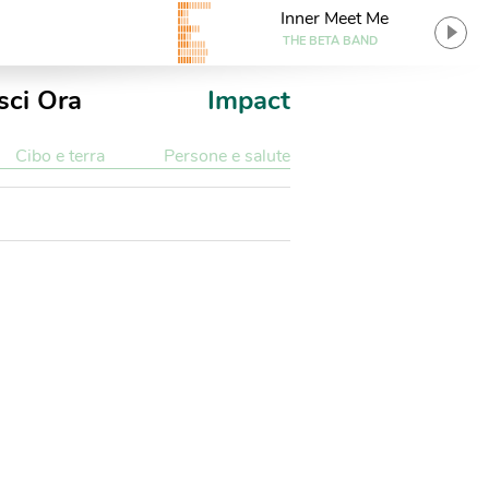
Inner Meet Me
THE BETA BAND
sci Ora
Impact
Cibo e terra
Persone e salute