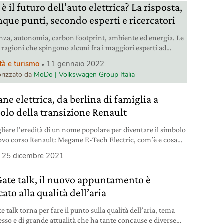
è il futuro dell’auto elettrica? La risposta,
inque punti, secondo esperti e ricercatori
enza, autonomia, carbon footprint, ambiente ed energia. Le
 ragioni che spingono alcuni fra i maggiori esperti ad
re che il futuro dell’auto è elettrico.
tà e turismo
11 gennaio 2022
rizzato da
MoDo | Volkswagen Group Italia
ne elettrica, da berlina di famiglia a
olo della transizione Renault
liere l’eredità di un nome popolare per diventare il simbolo
ovo corso Renault: Megane E-Tech Electric, com’è e cosa
l’elettrica con 470 chilometri di autonomia.
25 dicembre 2021
Gate talk, il nuovo appuntamento è
ato alla qualità dell’aria
e talk torna per fare il punto sulla qualità dell’aria, tema
sso e di grande attualità che ha tante concause e diverse