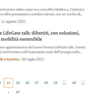
l
 nel nostro video come va e cosa offre Mokka-e, l’elettrica
he offre prestazioni e comfort elevati, con un occhio di
do all’ambiente.
11 agosto 2021
 LifeGate talk: dibattiti, con soluzioni,
a mobilità sostenibile
imo appuntamento del nuovo format LifeGate talk, i nostri
 si confrontano sull’importante ruolo dell’energia nella
à sostenibile.
tà e turismo
30 luglio 2021
...
...
3
14
15
16
17
18
19
40
»
47