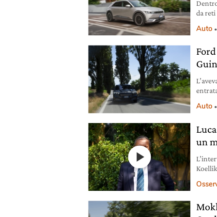
Dentro
da reti
che ca
Auto
circola
Ford 
Guin
L’avev
entrata
dell’e
Auto
video 
Luca
un m
L’inte
Koellik
sosteni
Osser
Mokk