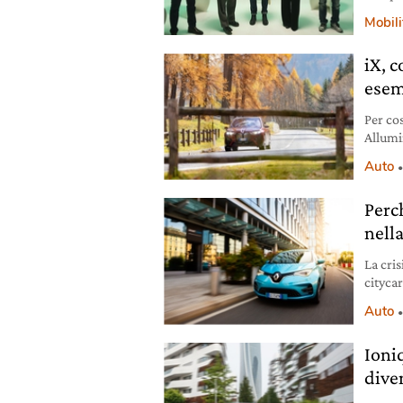
soluzi
Mobili
iX, 
esemp
Per co
Allumin
iX, com
Auto
Perc
nella
La cri
citycar
malgra
Auto
Ioniq
dive