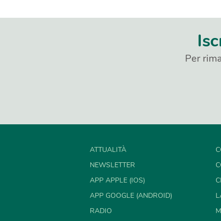
Isc
Per rima
ATTUALITÀ
C
NEWSLETTER
C
APP APPLE (IOS)
C
APP GOOGLE (ANDROID)
L
RADIO
M