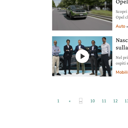
Ope
Scopri
Opel c
riguar
Auto
Nasce
sull
Nel pr
ospiti
mobilit
Mobili
...
1
«
10
11
12
1