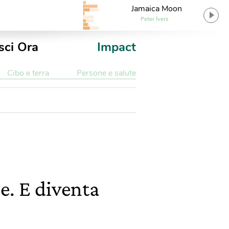
Jamaica Moon
Peter Ivers
sci Ora
Impact
Cibo e terra
Persone e salute
e. E diventa