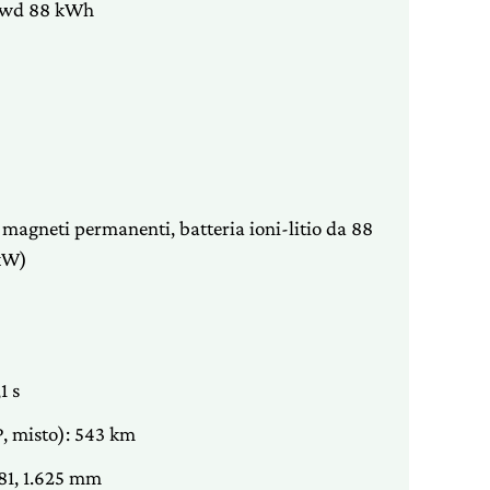
Awd 88 kWh
 magneti permanenti, batteria ioni-litio da 88
kW)
1 s
, misto): 543 km
881, 1.625 mm