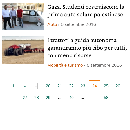
Gaza. Studenti costruiscono la
prima auto solare palestinese
Auto
5 settembre 2016
I trattori a guida autonoma
garantiranno più cibo per tutti,
con meno risorse
Mobilità e turismo
5 settembre 2016
...
1
«
20
21
22
23
24
25
26
...
...
27
28
29
40
»
58