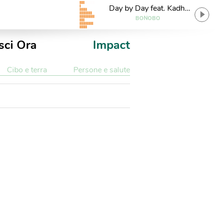
Day by Day feat. Kadhja
Bonet
BONOBO
sci Ora
Impact
Cibo e terra
Persone e salute