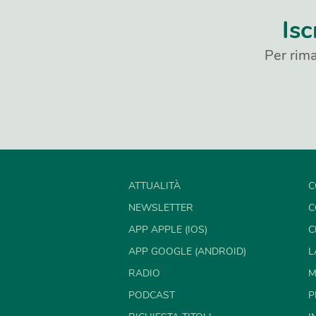
Isc
Per rima
ATTUALITÀ
C
NEWSLETTER
C
APP APPLE (IOS)
C
APP GOOGLE (ANDROID)
L
RADIO
M
PODCAST
P