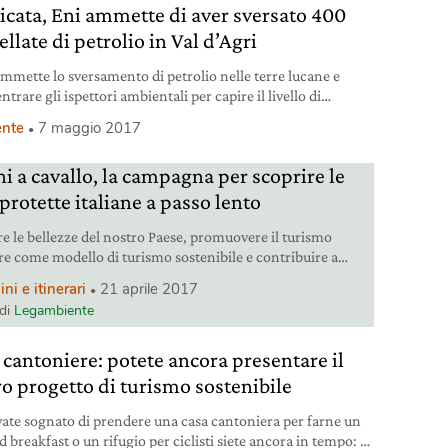
licata, Eni ammette di aver sversato 400
llate di petrolio in Val d’Agri
ammette lo sversamento di petrolio nelle terre lucane e
entrare gli ispettori ambientali per capire il livello di
za in Val d’Agri, in Basilicata.
nte
7 maggio 2017
hi a cavallo, la campagna per scoprire le
protette italiane a passo lento
re le bellezze del nostro Paese, promuovere il turismo
re come modello di turismo sostenibile e contribuire a
are le economie locali, il tutto circondati dalla bellezza dei
i e itinerari
21 aprile 2017
 luoghi di valore naturalistico come le aree protette. Sono
 di
Legambiente
i principali obiettivi della campagna Parchi a cavallo che
iente e Turismo a cavallo hanno organizzato
 cantoniere: potete ancora presentare il
ro progetto di turismo sostenibile
vate sognato di prendere una casa cantoniera per farne un
 breakfast o un rifugio per ciclisti siete ancora in tempo: la