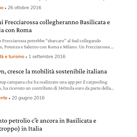
za per presentare progetti di riqualificazione delle case
mo
26 ottobre 2016
iere è stata prorogata dal 31 ottobre al 15 novembre. Entro
a data stabilita, ovvero il 15 novembre 2016, le proposte da
eni Frecciarossa collegheranno Basilicata e
ia con Roma
no Frecciarossa potrebbe “sbarcare” al Sud collegando
o, Potenza e Salerno con Roma e Milano. Un Frecciarossa è
 transitato sui binari della Basilicata fermando alla stazione
tà e turismo
1 settembre 2016
ssano, un piccolo comune in provincia di Matera. Questo
otrebbe significare l’intenzione di prolungare una corsa
, cresce la mobilità sostenibile italiana
ratta ad alta velocità da Roma a Napoli
rtup campana che ha realizzato una app per il carpooling
, ha ricevuto un contributo di 360mila euro da parte della
 Sviluppo Basilicata.
nte
20 giugno 2016
o petrolio c’è ancora in Basilicata e
troppo) in Italia