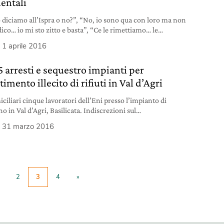
entali
o diciamo all’Ispra o no?”, “No, io sono qua con loro ma non
dico… io mi sto zitto e basta”, “Ce le rimettiamo… le
amo e si rimettono”, “Eh va beh, le cozze dove le andiamo
1 aprile 2016
dere uguali?”. È questo il surreale dialogo tra due
enti Eni intercettati in alcune conversazioni telefoniche
5 arresti e sequestro impianti per
imento illecito di rifiuti in Val d’Agri
ciliari cinque lavoratori dell’Eni presso l’impianto di
o in Val d’Agri, Basilicata. Indiscrezioni sul
lgimento del compagno della ministra Guidi.
31 marzo 2016
2
3
4
»