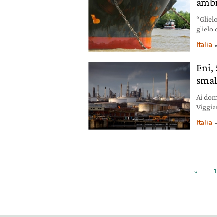
ambi
“Gliel
glielo 
compri
Italia
a pren
dipend
Eni, 
smalt
Ai domi
Viggian
coinvo
Italia
«
1