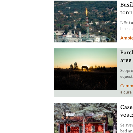
Basi
tonne
L’Eni 
lascia 
emergen
Ambie
Parc
aree 
Scopri
equest
rilanci
Cammin
grandi
a cura
questi 
Legamb
Case
vost
Se ave
bed and