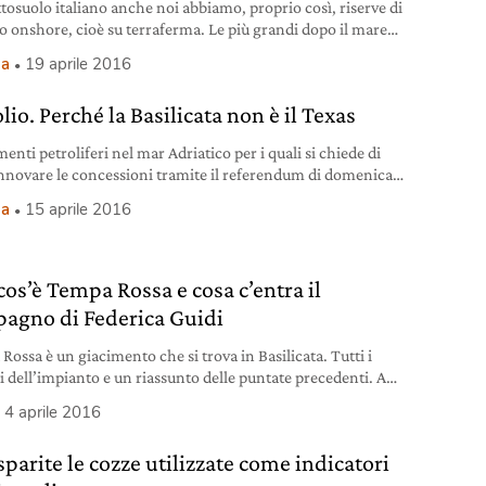
ttosuolo italiano anche noi abbiamo, proprio così, riserve di
io onshore, cioè su terraferma. Le più grandi dopo il mare
d (Norvegia e Regno Unito) e, incredibile a dirsi, siamo il
ia
19 aprile 2016
 produttore dopo la Danimarca. Secondo alcune stime della
 Petroleum, solo la Basilicata dispone di riserve pari a 1,4
lio. Perché la Basilicata non è il Texas
i di
menti petroliferi nel mar Adriatico per i quali si chiede di
nnovare le concessioni tramite il referendum di domenica
le riguarda l’un per cento del petrolio italiano. L’80 per
ia
15 aprile 2016
 invece, viene estratto da decenni in Basilicata dove
o 70 impianti di trivellazione concentrati in Val d’Agri.
he fanno dell’Italia il 49esimo produttore di petrolio al
cos’è Tempa Rossa e cosa c’entra il
agno di Federica Guidi
Rossa è un giacimento che si trova in Basilicata. Tutti i
 dell’impianto e un riassunto delle puntate precedenti. A
 dal ruolo della ex ministra Guidi.
4 aprile 2016
sparite le cozze utilizzate come indicatori