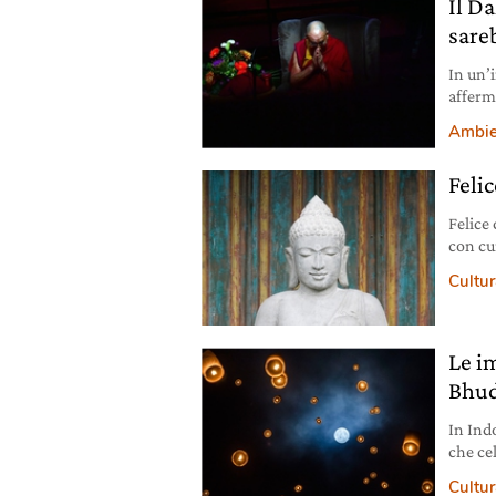
Il D
sare
In un’
afferm
Verdi.
Ambie
Feli
Felice
con cu
Cultura
Le i
Bhud
In Indo
che cel
raccon
Cultura