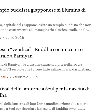
empio buddista giapponese si illumina di
o, capitale del Giappone, esiste un tempio buddista che non
ponde esattamente all’immaginario classico, tradizionale
iamo di un tipico luogo di culto orientale. È il tempio di
7 aprile 2015
uji che al suo interno ospita il mausoleo di Ruriden. A
 dal 6 aprile, il mausoleo è stato dotato di una nuova
esco “vendica” i Buddha con un centro
nazione
urale a Bamiyan
a di Bamiyan, le altissime statue scolpite nella roccia
ti al VII secolo e che furono fatte saltare in aria dai talebani
prile del 2001 in Afghanistan, avranno forse pace.
nte
26 febbraio 2015
© panoramio.com Dopo un tentativo di restauro, peraltro
torizzato, da parte di un gruppo di archeologi tedeschi nel
stival delle lanterne a Seul per la nascita di
l’Unesco in collaborazione con
dha
ival delle lanterne di loto è una manifestazione che si tiene
nno a Seul per ricordare la nascita di Buddha avvenuta