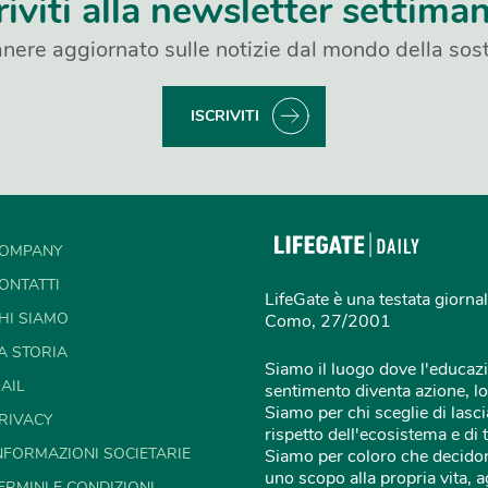
riviti alla newsletter settima
nere aggiornato sulle notizie dal mondo della sost
ISCRIVITI
OMPANY
ONTATTI
LifeGate è una testata giornal
HI SIAMO
Como, 27/2001
A STORIA
Siamo il luogo dove l'educazi
AIL
sentimento diventa azione, lo
Siamo per chi sceglie di lascia
RIVACY
rispetto dell'ecosistema e di 
NFORMAZIONI SOCIETARIE
Siamo per coloro che decidon
uno scopo alla propria vita,
ERMINI E CONDIZIONI