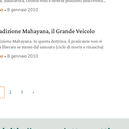
, Siddhartha, Diversi volti e diverse posizioni descrivono
inato,
mo
8 gennaio 2010
radizione Mahayana, il Grande Veicolo
dizione Mahayana. In questa dottrina, il praticante non si
a liberare se stesso dal samsara (ciclo di morte e rinascita)
mo
8 gennaio 2010
2
3
»