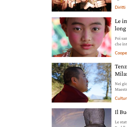
2.558 a
Diritti
compai
la trad
Le i
long
Poi sa
che in
dai 7 a
Coope
vengono
truccat
Tenz
Mila
Nei gi
Maestr
Pel Lin
Cultura
Il B
Le sta