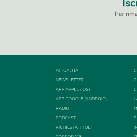
Isc
Per rima
ATTUALITÀ
C
NEWSLETTER
C
APP APPLE (IOS)
C
APP GOOGLE (ANDROID)
L
RADIO
M
PODCAST
P
RICHIESTA TITOLI
I
CORPORATE
T