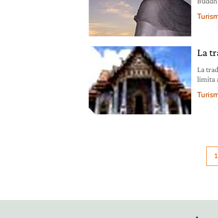
Buddha
l’illum
Turis
La t
La tra
limita 
Turis
1