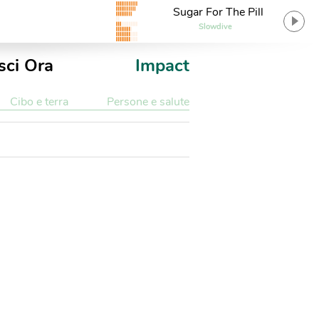
Sugar For The Pill
Slowdive
sci Ora
Impact
Cibo e terra
Persone e salute