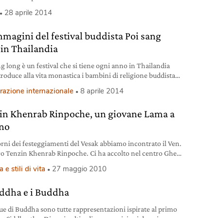
nni fa. Nelle strade della capitale della Corea del Sud
28 aprile 2014
ono lanterne colorate a forma di fiore di loto che, secondo
izione, illuminano la strada al futuro Buddha. La festa
mmagini del festival buddista Poi sang
 in Thailandia
ng long è un festival che si tiene ogni anno in Thailandia
troduce alla vita monastica i bambini di religione buddista
i 14 anni. Quest’anno dal primo a 9 aprile. I ragazzi
razione internazionale
8 aprile 2014
 rasati a zero, la loro testa bagnata con l’acqua santa,
i e vestiti come piccoli principi con
in Khenrab Rinpoche, un giovane Lama a
no
orni dei festeggiamenti del Vesak abbiamo incontrato il Ven.
o Tenzin Khenrab Rinpoche. Ci ha accolto nel centro Ghe
g.
 e stili di vita
27 maggio 2010
uddha e i Buddha
tue di Buddha sono tutte rappresentazioni ispirate al primo