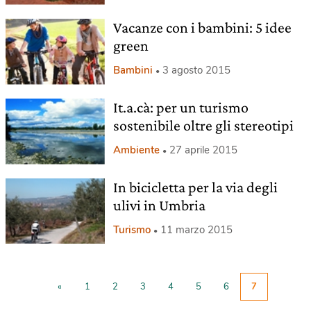
Vacanze con i bambini: 5 idee
green
Bambini
3 agosto 2015
It.a.cà: per un turismo
sostenibile oltre gli stereotipi
Ambiente
27 aprile 2015
In bicicletta per la via degli
ulivi in Umbria
Turismo
11 marzo 2015
«
1
2
3
4
5
6
7