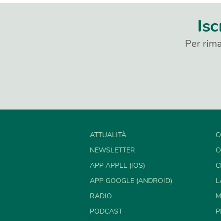
Isc
Per rima
ATTUALITÀ
C
NEWSLETTER
C
APP APPLE (IOS)
C
APP GOOGLE (ANDROID)
L
RADIO
M
PODCAST
P