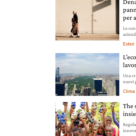
Dena
pann
per 
Le con
aziend
milion
Esteri
L’ec
lavo
Una cr
nuovi 
2030. E
Clima
The 
insi
Regola
innova