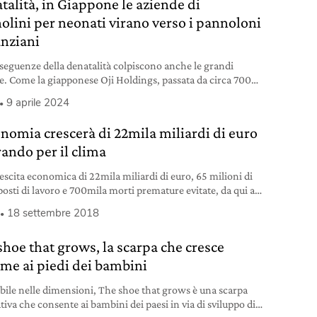
talità, in Giappone le aziende di
olini per neonati virano verso i pannoloni
anziani
seguenze della denatalità colpiscono anche le grandi
e. Come la giapponese Oji Holdings, passata da circa 700
i di pannolini venduti nel 2001 ai 400 milioni di oggi.
9 aprile 2024
onomia crescerà di 22mila miliardi di euro
rando per il clima
escita economica di 22mila miliardi di euro, 65 milioni di
posti di lavoro e 700mila morti premature evitate, da qui al
cco cosa significa lavorare per il clima.
18 settembre 2018
shoe that grows, la scarpa che cresce
eme ai piedi dei bambini
bile nelle dimensioni, The shoe that grows è una scarpa
tiva che consente ai bambini dei paesi in via di sviluppo di