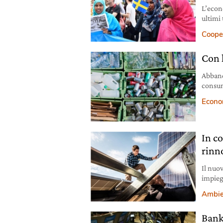
L’econ
ultimi 
all’ap
Coope
Con 
Abband
consum
divers
Econo
ipotizz
l’econ
contrar
raggiun
In co
rinn
Il nuov
impiega
solare 
Ambie
Bank