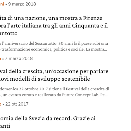
ver più camminare a piedi scalzi perché “cresce” insieme a
ni
9 marzo 2018
ita di una nazione, una mostra a Firenze
ra l’arte italiana tra gli anni Cinquanta e il
antotto
 l’anniversario del Sessantotto: 50 anni fa il paese subì una
 trasformazione economica, politica e sociale. La mostra
 di una Nazione a Palazzo Strozzi a Firenze esplora l’arte di
e
7 marzo 2018
epoca, tra Guttuso, Fontana e Schifano.
val della crescita, un’occasione per parlare
uovi modelli di sviluppo sostenibile
domenica 22 ottobre 2017 si tiene il Festival della crescita di
, un evento curato e realizzato da Future Concept Lab. Per
o anno consecutivo ad accoglierlo sarà il Palazzo delle
o
22 ott 2017
e, a Milano.
omia della Svezia da record. Grazie ai
anti