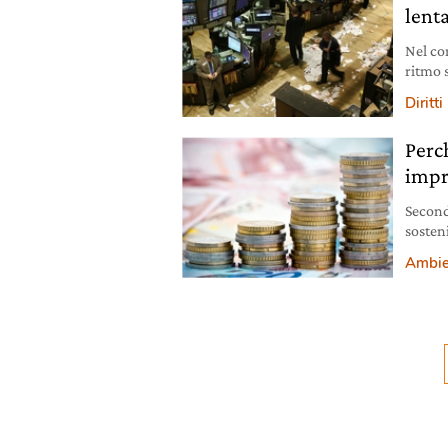
lent
Nel co
ritmo 
ripres
Diritti
traccia
altalen
Perc
lenta d
impr
Second
sosteni
che sc
Ambie
period