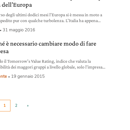
a dell’Europa
rso degli ultimi dodici mesi l’Europa si è messa in moto a
spedito pur con qualche turbolenza. L’Italia ha appena
o un lento movimento. Il quadro della geografia economica
31 maggio 2016
to dalla Banca d’Italia nella sua relazione annuale è
ante, e vede il Belpaese in una fase di ripresa, anche se più
hé è necessario cambiare modo di fare
i quella degli altri
esa
o il Tomorrow’s Value Rating, indice che valuta la
bilità dei maggori gruppi a livello globale, solo l’impresa
ommette sullo sviluppo sostenibile potrà crescere sul lungo
nte
19 gennaio 2015
o.
1
2
»