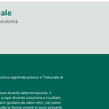
nale
enibilità
istica registrata presso il Tribunale di
one diventa determinazione, il
 scopo diventa soluzione e risultato.
rsi guidare da valori etici, nel pieno
tutte le forme viventi in esso presenti.