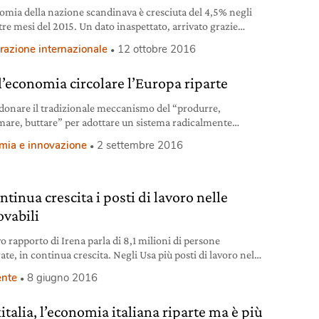
omia della nazione scandinava è cresciuta del 4,5% negli
tre mesi del 2015. Un dato inaspettato, arrivato grazie
porto dei migranti.
razione internazionale
12 ottobre 2016
l’economia circolare l’Europa riparte
onare il tradizionale meccanismo del “produrre,
are, buttare” per adottare un sistema radicalmente
o. Un sistema in cui i beni vengono progettati già
mia e innovazione
2 settembre 2016
ando di doverli in futuro riciclare, riutilizzare o riparare. È
omia circolare e non è più soltanto un’utopia: al
io, secondo gli studiosi è la strada obbligata per
gere gli obiettivi che i grandi della
ntinua crescita i posti di lavoro nelle
ovabili
o rapporto di Irena parla di 8,1 milioni di persone
te, in continua crescita. Negli Usa più posti di lavoro nel
che nelle fossili.
nte
8 giugno 2016
italia, l’economia italiana riparte ma è più