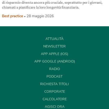
di risparmio diventa ancora più cruciale, soprattutto per i giovani,
chiamati a pianificare la loro longevità finanziaria.
Best practice
28 maggio 2026
ATTUALITÀ
NEWSLETTER
APP APPLE (IOS)
APP GOOGLE (ANDROID)
RADIO
PODCAST
RICHIESTA TITOLI
CORPORATE
CALCOLATORE
AGISCI ORA