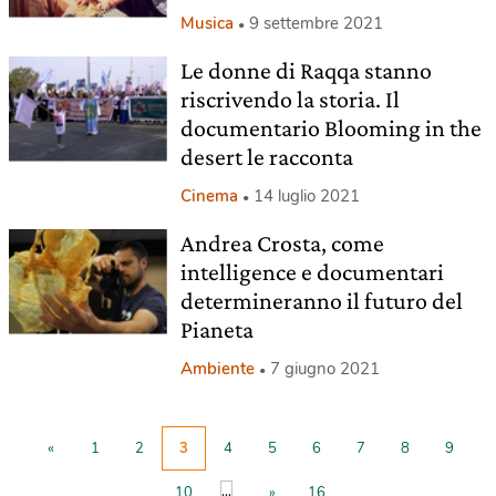
Musica
9 settembre 2021
Le donne di Raqqa stanno
riscrivendo la storia. Il
documentario Blooming in the
desert le racconta
Cinema
14 luglio 2021
Andrea Crosta, come
intelligence e documentari
determineranno il futuro del
Pianeta
Ambiente
7 giugno 2021
«
1
2
3
4
5
6
7
8
9
...
10
»
16