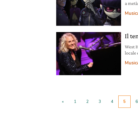
a metà
e latti
Music
due ra
appart
Non
Il t
West H
locale
d’Amer
Music
sveglis
Trouba
Monica
«
1
2
3
4
5
6