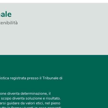
nale
enibilità
istica registrata presso il Tribunale di
one diventa determinazione, il
 scopo diventa soluzione e risultato.
rsi guidare da valori etici, nel pieno
tutte le forme viventi in esso presenti.