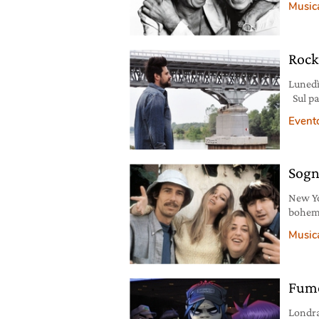
Music
contrar
vanno b
d’estat
Rock
Lunedì
Sul pa
Ezio G
Event
arrang
italian
presen
Sogn
New Yo
bohemi
in cui 
Music
artisti
singer
Fume
Londra