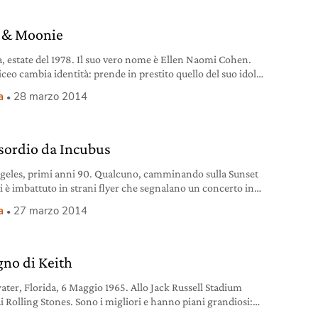
o. Chris Martin ha conosciuto Jon Buckland alla festa delle
le dell’University College e tra
 & Moonie
, estate del 1978. Il suo vero nome è Ellen Naomi Cohen.
iceo cambia identità: prende in prestito quello del suo idolo
rice Peggy Cass) e a questi aggiunge il nomignolo di Mama:
a
28 marzo 2014
nfatti con lo stesso feel delle blues woman degli anni 20 e
oro stesso fisico: 1.65 di
sordio da Incubus
geles, primi anni 90. Qualcuno, camminando sulla Sunset
si è imbattuto in strani flyer che segnalano un concerto in
al Roxy, locale qualche metro più avanti. In realtà a
a
27 marzo 2014
are l’attenzione dei passanti è l’immagine di una donna
tampata su quei fogli seminati ovunque. Brandon Boyd è il
te della
gno di Keith
ater, Florida, 6 Maggio 1965. Allo Jack Russell Stadium
ai Rolling Stones. Sono i migliori e hanno piani grandiosi:
e americane prenotate in grandi spazi. Eppure,