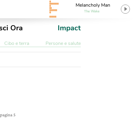
Melancholy Man
The Wake
sci Ora
Impact
Cibo e terra
Persone e salute
pagina 5