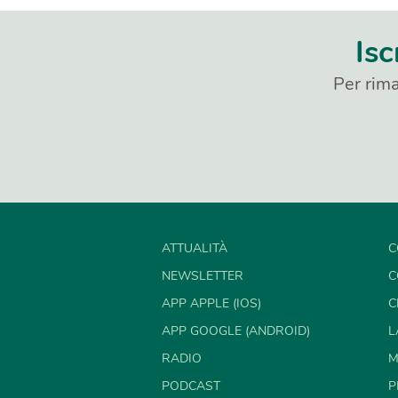
Isc
Per rima
ATTUALITÀ
C
NEWSLETTER
C
APP APPLE (IOS)
C
APP GOOGLE (ANDROID)
L
RADIO
M
PODCAST
P