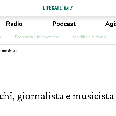
Radio
Podcast
Agi
a
Economia e innovazione
Mobilità e turismo
e musicista
hi, giornalista e musicista