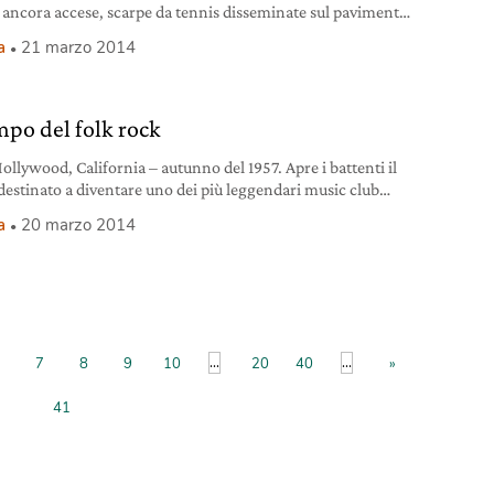
 ancora accese, scarpe da tennis disseminate sul pavimento
ne in giro a casaccio. Questo lo scenario che fa da sfondo a
a
21 marzo 2014
gazzoni inglesi annoiati e sprofondati sul divano in un
amento che affaccia su Westbourne Grove, a Notting Hill.
empo del folk rock
ollywood, California – autunno del 1957. Apre i battenti il
 destinato a diventare uno dei più leggendari music club
ica. Lo fonda un certo Doug Weston, manager
a
20 marzo 2014
simo, che ben presto (nel 1961) trasferisce il suo
dour dalla sede originale su La Cienega al 9081 del Santa
 Boulevard, all’angolo con Doheny Drive, nel
...
...
7
8
9
10
20
40
»
41