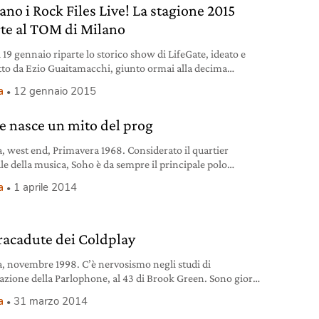
ano i Rock Files Live! La stagione 2015
rte al TOM di Milano
 19 gennaio riparte lo storico show di LifeGate, ideato e
to da Ezio Guaitamacchi, giunto ormai alla decima
ne. In questi nove anni il programma più longevo e seguito
a
12 gennaio 2015
Gate ha ospitato un mix di artisti in fase di lancio e
ati artisti internazionali (da Keith Emerson a Jesse Harris,
 nasce un mito del prog
ggendario
, west end, Primavera 1968. Considerato il quartier
le della musica, Soho è da sempre il principale polo
ttenimento della capitale inglese: negli anni, sono nati,
a
1 aprile 2014
 e risorti centinaia di locali e club. Al numero 14 di Upper
artins Lane si trova il più famoso e longevo di questi: il
e. Al piano superiore
aracadute dei Coldplay
, novembre 1998. C’è nervosismo negli studi di
razione della Parlophone, al 43 di Brook Green. Sono giorni
ris continua a litigare con Will. E oggi le cose vanno peggio
a
31 marzo 2014
lito anche perchè Chris si è presentato completamente