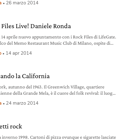
a
26 marzo 2014
iamente alle aspettative, per loro le cose negli States non
ene. E anche stasera, nello stadio di baseball in cui
e si allenano i Philadelhpia
 Files Live! Daniele Ronda
 14 aprile nuovo appuntamento con i Rock Files di LifeGate.
lco del Memo Restaurant Music Club di Milano, ospite di
uaitamacchi, salirà Daniele Ronda, cantautore, autore e
o
14 apr 2014
iatore; tra le voci più autorevoli della nuova canzone
a, sempre in bilico tra folk e rock. Il cantautore piacentino
terà e racconterà
ando la California
rk, autunno del 1963. Il Greenwich Village, quartiere
enne della Grande Mela, è il cuore del folk revival: il luogo
si sono affermati i musicisti più ambiti di quella scena
a
24 marzo 2014
ca, da Joan Baez a Bob Dylan. Centinaia di aspiranti folk
 giungono qui da tutta l’America, ma anche dal Canada e
tti rock
 inverno 1998. Cartoni di pizza ovunque e sigarette lasciate