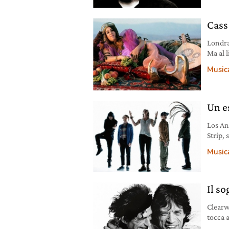
ubriac
matrico
Cass
Londra
Ma al l
(l’att
Music
canta i
ha il l
Un e
Los An
Strip, 
serata 
Music
cattur
nuda s
cantan
Il so
Clearw
tocca 
22 dat