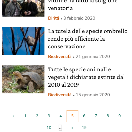
vittime ha fatto la stagione
venatoria
Diritti
3 febbraio 2020
La tutela delle specie ombrello
rende più efficiente la
conservazione
Biodiversità
21 gennaio 2020
Tutte le specie animali e
vegetali dichiarate estinte dal
2010 al 2019
Biodiversità
15 gennaio 2020
«
1
2
3
4
5
6
7
8
9
...
10
»
19