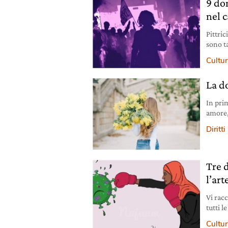
9 do
nel 
Pittric
sono ta
nostre 
Cultura
La d
In pri
amore,
interna
Diritti
Tre 
l’art
Vi rac
tutti l
Cultura