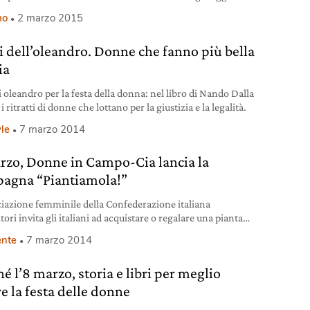
o di panorami unici. Sorvolare alcune delle vette più alte
mo
2 marzo 2015
pa, il Monte Bianco, la piramide del Cervino, il Monte Rosa,
n Paradiso, dev’essere davvero spettacolare… L’8 Marzo
ri dell’oleandro. Donne che fanno più bella
ssibile vivere
ia
i oleandro per la festa della donna: nel libro di Nando Dalla
i ritratti di donne che lottano per la giustizia e la legalità.
yle
7 marzo 2014
rzo, Donne in Campo-Cia lancia la
agna “Piantiamola!”
ciazione femminile della Confederazione italiana
tori invita gli italiani ad acquistare o regalare una pianta
lebrare la Festa della donna: un gesto “green” per
nte
7 marzo 2014
vere biodiversità e produzione alimentare. In Italia il
e primario è sempre più “rosa”: sono 1,3 milioni le donne
é l’8 marzo, storia e libri per meglio
te a vario titolo in agricoltura, nessun altro Paese in Ue fa
sso. La rete delle Donne in Campo verso la sua IV Assemblea
e la festa delle donne
a.