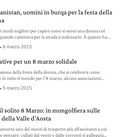
anistan, uomini in burqa per la festa della
na
i modi migliori per capire come si sente una donna col
quando cammina per la strada è indossarlo. È quanto ha
ato uno degli uomini che hanno marciato giovedì 5 marzo
6 marzo 2015
 strade di Kabul, capitale dell’Afghanistan, indossando burqa
ore blu cobalto sotto un cielo a dir poco plumbeo.
iative per un 8 marzo solidale
asione della Festa della donna, che si celebrerà come
 in tutto il mondo per l’8 marzo, alcune associazioni
deciso di lanciare campagne ed eventi dedicati, ricordando
5 marzo 2015
molti – troppi – luoghi del pianeta la violazione dei diritti è
stante. Le ragazze fanno grandi sogni Si tratta di un
il solito 8 Marzo: in mongolfiera sulle
 della Valle d’Aosta
ramente uno dei mezzi di trasporto più affascinanti a cui
e pensare: cullati dal vento e dalle correnti si galleggia