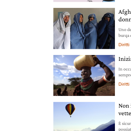
Afgh
don
Uno de
burqa 
afferm
Diritti
per le
di col
Iniz
In occ
sempre
hanno 
Diritti
che in 
una co
Non 
vette
È sicu
possiat