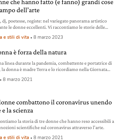
nne che hanno fatto (e fanno) grandi cose
campo dell’arte
i, dj, poetesse, registe: nel variegato panorama artistico
nte le donne eccellenti. Vi raccontiamo le storie delle
preferite.
 e stili di vita
8 marzo 2023
onna è forza della natura
ma linea durante la pandemia, combattente e portatrice di
 la donna è madre Terra e lo ricordiamo nella Giornata
zionale a lei dedicata.
8 marzo 2021
donne combattono il coronavirus unendo
e e la scienza
contiamo la storia di tre donne che hanno reso accessibili a
e nozioni scientifiche sul coronavirus attraverso l’arte.
 e stili di vita
8 marzo 2021