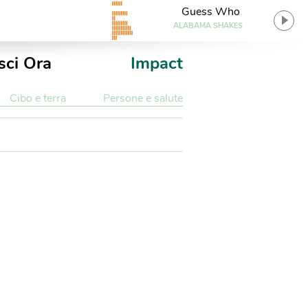
Guess Who
ALABAMA SHAKES
sci Ora
Impact
Cibo e terra
Persone e salute