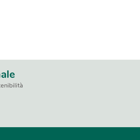
nale
enibilità