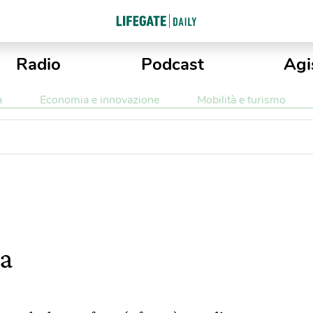
Radio
Podcast
Agi
a
Economia e innovazione
Mobilità e turismo
na