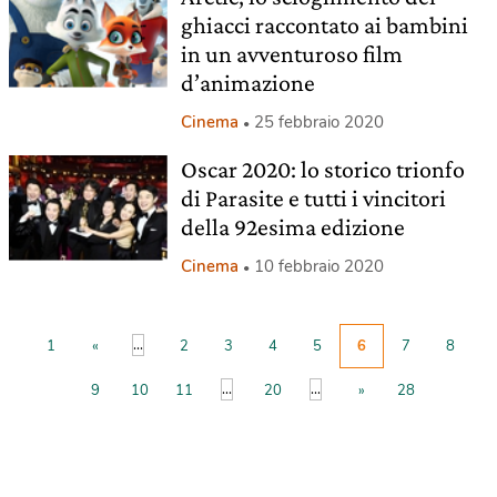
ghiacci raccontato ai bambini
in un avventuroso film
d’animazione
Cinema
25 febbraio 2020
Oscar 2020: lo storico trionfo
di Parasite e tutti i vincitori
della 92esima edizione
Cinema
10 febbraio 2020
...
1
«
2
3
4
5
6
7
8
...
...
9
10
11
20
»
28