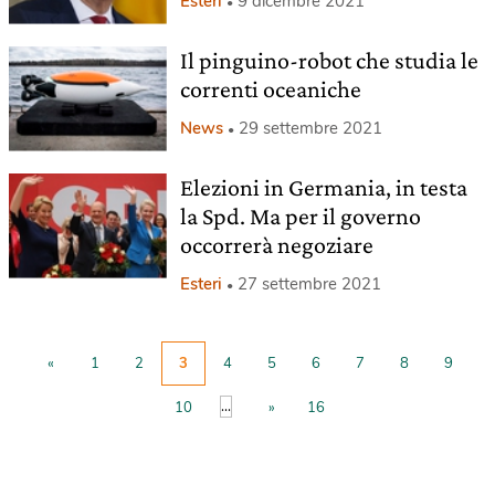
Esteri
9 dicembre 2021
Il pinguino-robot che studia le
correnti oceaniche
News
29 settembre 2021
Elezioni in Germania, in testa
la Spd. Ma per il governo
occorrerà negoziare
Esteri
27 settembre 2021
«
1
2
3
4
5
6
7
8
9
...
10
»
16