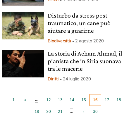
Disturbo da stress post
traumatico, un cane può
aiutare a guarirne
Biodiversità
2 agosto 2020
La storia di Aeham Ahmad, il
pianista che in Siria suonava
tra le macerie
Diritti
24 luglio 2020
...
1
«
12
13
14
15
16
17
18
...
19
20
21
»
30