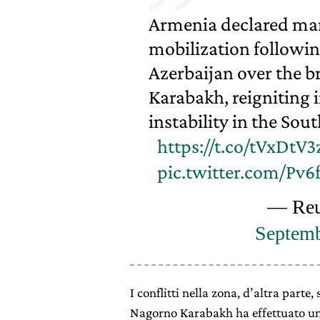
Armenia declared mart
mobilization followi
Azerbaijan over the 
Karabakh, reigniting 
instability in the So
https://t.co/tVxDtV
pic.twitter.com/Pv6
— Reu
Septemb
I conflitti nella zona, d’altra parte,
Nagorno Karabakh ha effettuato u