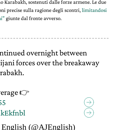
no Karabakh, sostenuti dalle forze armene. Le due
ni precise sulla ragione degli scontri,
limitandosi
ni”
giunte dal fronte avverso.
ontinued overnight between
jani forces over the breakaway
rabakh.
verage 👉
55
akEkfnbl
 English (@AJEnglish)