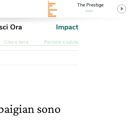
The Prestige
Sohn
sci Ora
Impact
Cibo e terra
Persone e salute
baigian sono