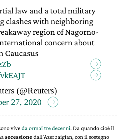
ial law and a total military
ng clashes with neighboring
breakaway region of Nagorno-
international concern about
uth Caucasus
3zZb
fvkEAJT
ters (@Reuters)
er 27, 2020
 sono vive
da ormai tre decenni
. Da quando cioè il
na
secessione
dall’Azerbaigian, con il sostegno