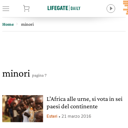
tore
Home
minori
minori
pagina 7
L’Africa alle urne, si vota in sei
paesi del continente
Esteri
21 marzo 2016