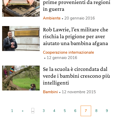
prime provenienti da regioni
in guerra
Ambiente
20 gennaio 2016
Rob Lawrie, l’ex militare che
rischia la prigione per aver
aiutato una bambina afgana
Cooperazione internazionale
12 gennaio 2016
Se la scuola è circondata dal
verde i bambini crescono più
intelligenti
Bambini
12 novembre 2015
...
1
«
3
4
5
6
7
8
9