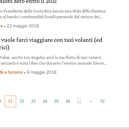
sioni zero entro il 2021
o Presidente della Costa Rica lancia una sfida difficilissima:
 al bando i combustibili fossili partendo dal settore dei
ti per accelerare la transizione energetica alle rinnovabili e
ia
22 maggio 2018
are carbon free.
vuole farci viaggiare con taxi volanti (ed
rici)
ubai, anche Los Angeles avrà la sua flotta di taxi volanti.
unciarlo è stata Uber che durante l’evento annuale Elevate
 ha annunciato di essere pronta per testare i primi
tà e turismo
9 maggio 2018
ti di persone con taxi volanti elettrici a Los Angeles, già dal
mo 2020. La società ha fatto sapere che entro tre anni
...
0
21
22
23
24
25
26
»
32