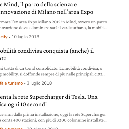
e Mind, il parco della scienza e
’innovazione di Milano nell’area Expo
rmare l’ex area Expo Milano 2015 in Mind, ovvero un parco
nnovazione dove a dominare sarà il verde urbano, la mobilità
uro e strutture sostenibili.
city
10 luglio 2018
obilità condivisa conquista (anche) il
nto
si tratta di un trend consolidato. La mobilità condivisa, o
 mobility, si doffonde sempre di più nelle principali città
ne, uscendo da un settore di nicchia dove è rimasta confinata
tà e turismo
3 luglio 2018
ni. È quanto emerge dal secondo rapporto sulla sharing
ty, redatto da Fondazione per lo sviluppo sostenibile in
nta la rete Supercharger di Tesla. Una
orazione con il ministero
rica ogni 10 secondi
ue anni dalla prima installazione, oggi la rete Supercharger
la conta 400 stazioni, con più di 3200 colonnine installate.
orvegia in Italia ora si viaggia in elettrico.