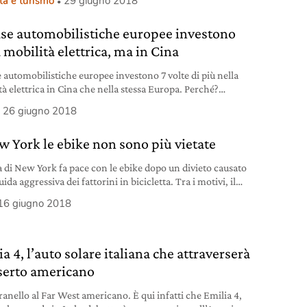
tà e turismo
29 giugno 2018
ase automobilistiche europee investono
 mobilità elettrica, ma in Cina
e automobilistiche europee investono 7 volte di più nella
tà elettrica in Cina che nella stessa Europa. Perché?
amo il mercato”, è la risposta.
26 giugno 2018
w York le ebike non sono più vietate
tà di New York fa pace con le ebike dopo un divieto causato
uida aggressiva dei fattorini in bicicletta. Tra i motivi, il
che negli Stati Uniti una ebike può “assomigliare” a un
16 giugno 2018
ino.
a 4, l’auto solare italiana che attraverserà
eserto americano
anello al Far West americano. È qui infatti che Emilia 4,