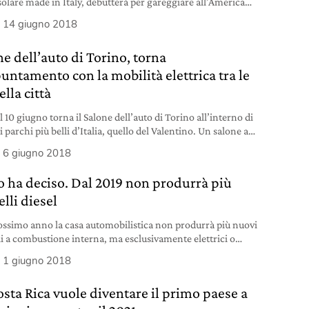
 solare made in Italy, debutterà per gareggiare all’American
hallenge, gara dedicata ai prototipi elettrici e alimentati da
14 giugno 2018
anti “alternativi”. Presentata lo scorso 11 giugno al Museo
 di Maranello, la nuova auto solare è stata progettata e
ne dell’auto di Torino, torna
ita dall’Università di Bologna
puntamento con la mobilità elettrica tra le
ella città
l 10 giugno torna il Salone dell’auto di Torino all’interno di
 parchi più belli d’Italia, quello del Valentino. Un salone a
perto tra le vie della città per scoprire le ultime novità in
6 giugno 2018
i mobilità sostenibile.
o ha deciso. Dal 2019 non produrrà più
lli diesel
ossimo anno la casa automobilistica non produrrà più nuovi
i a combustione interna, ma esclusivamente elettrici o
. La rivoluzione comincia con la nuova Volvo S60 sedan, la
1 giugno 2018
a non avere una motorizzazione diesel.
osta Rica vuole diventare il primo paese a