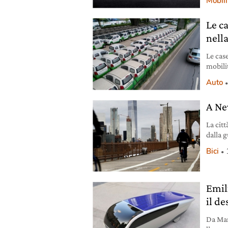
Mobili
Le c
nella
Le cas
mobili
“Segui
Auto
A Ne
La cit
dalla g
fatto 
Bici
motor
Emili
il d
Da Mar