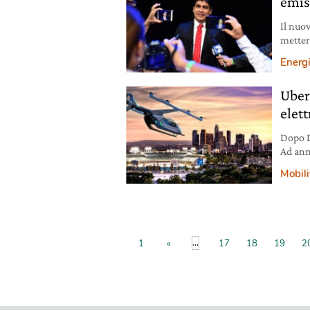
emis
Il nuov
mettere
traspor
Energ
divent
Uber 
elett
Dopo D
Ad ann
summit
Mobili
traspor
prossi
...
1
«
17
18
19
2