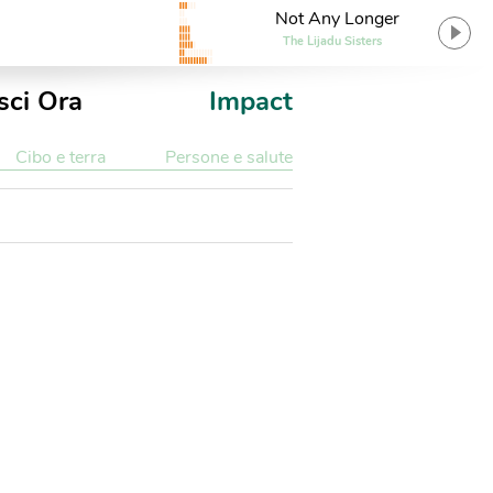
Not Any Longer
The Lijadu Sisters
sci Ora
Impact
Cibo e terra
Persone e salute