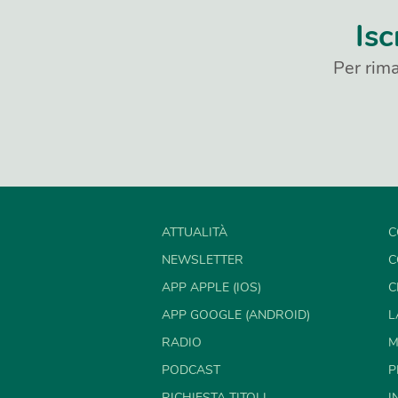
Isc
Per rima
ATTUALITÀ
C
NEWSLETTER
C
APP APPLE (IOS)
C
APP GOOGLE (ANDROID)
L
RADIO
M
PODCAST
P
RICHIESTA TITOLI
I