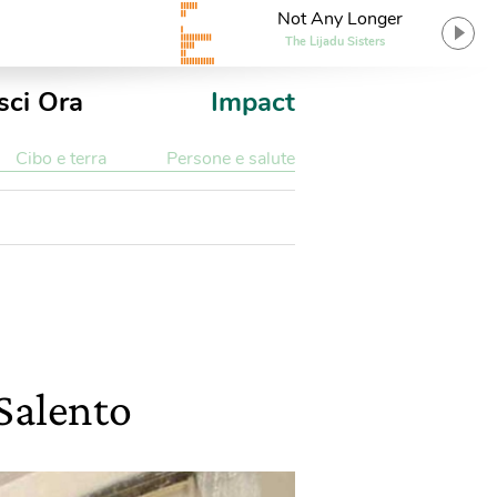
Not Any Longer
The Lijadu Sisters
sci Ora
Impact
Cibo e terra
Persone e salute
 Salento