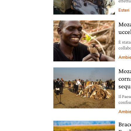
effettu
setten
Esteri
Moza
uccel
È stat
collab
trovare
Ambie
Moza
corn
sequ
Il Pae
confis
Ambie
Bracc