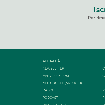
Isc
Per rima
ATTUALITÀ
C
NEWSLETTER
C
APP APPLE (IOS)
C
APP GOOGLE (ANDROID)
L
RADIO
M
PODCAST
P
RICHIESTA TITOLI
I