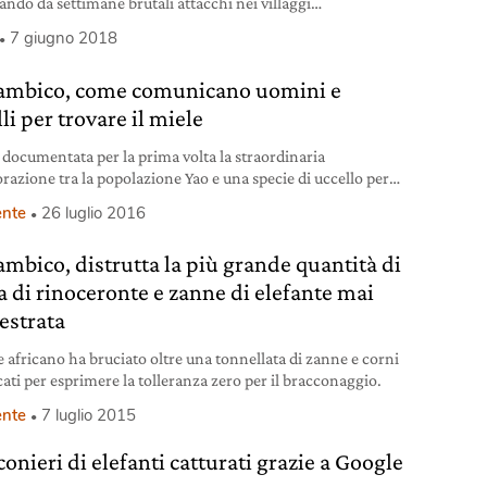
ando da settimane brutali attacchi nei villaggi
trionali del Mozambico.
7 giugno 2018
mbico, come comunicano uomini e
li per trovare il miele
a documentata per la prima volta la straordinaria
orazione tra la popolazione Yao e una specie di uccello per
 gli alveari.
nte
26 luglio 2016
mbico, distrutta la più grande quantità di
a di rinoceronte e zanne di elefante mai
estrata
se africano ha bruciato oltre una tonnellata di zanne e corni
cati per esprimere la tolleranza zero per il bracconaggio.
nte
7 luglio 2015
onieri di elefanti catturati grazie a Google