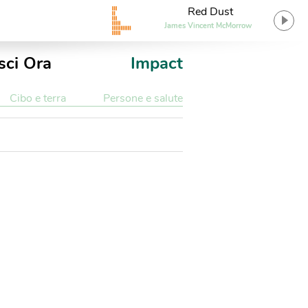
Red Dust
James Vincent McMorrow
sci Ora
Impact
Cibo e terra
Persone e salute