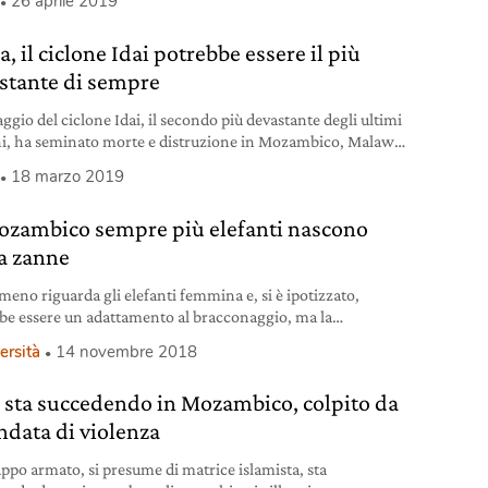
26 aprile 2019
a, il ciclone Idai potrebbe essere il più
stante di sempre
aggio del ciclone Idai, il secondo più devastante degli ultimi
i, ha seminato morte e distruzione in Mozambico, Malawi
babwe.
18 marzo 2019
ozambico sempre più elefanti nascono
a zanne
meno riguarda gli elefanti femmina e, si è ipotizzato,
be essere un adattamento al bracconaggio, ma la
zione è probabilmente un’altra.
ersità
14 novembre 2018
 sta succedendo in Mozambico, colpito da
ndata di violenza
ppo armato, si presume di matrice islamista, sta