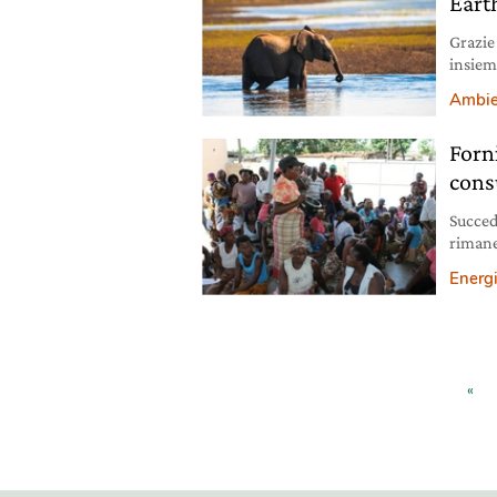
Eart
Grazie
insiem
gruppo
Ambie
Forn
cons
Succed
rimane
energia
Energ
delle c
Improv
distri
«