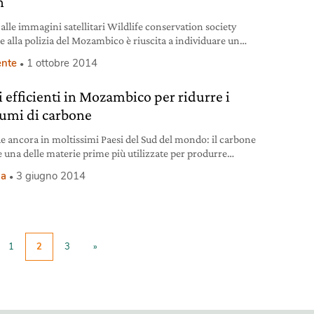
h
 alle immagini satellitari Wildlife conservation society
e alla polizia del Mozambico è riuscita a individuare un
 di bracconieri nei pressi della Riserva nazionale di Niassa.
nte
1 ottobre 2014
i efficienti in Mozambico per ridurre i
umi di carbone
e ancora in moltissimi Paesi del Sud del mondo: il carbone
 una delle materie prime più utilizzate per produrre
. In particolar modo nelle aree e nei quartieri più poveri
ia
3 giugno 2014
ittà o delle aree rurali. Per questo motivo nasce il progetto
ement Cooking Stoves in Maputo, che prevede la
buzione di 15.000 sistemi
1
2
3
»