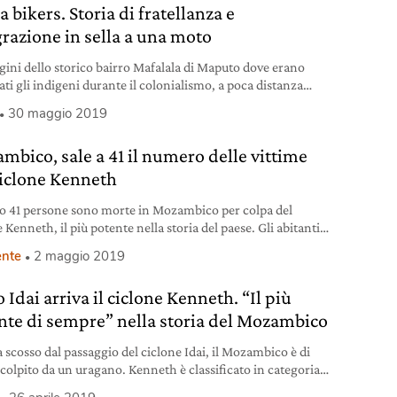
a bikers. Storia di fratellanza e
grazione in sella a una moto
gini dello storico bairro Mafalala di Maputo dove erano
ti gli indigeni durante il colonialismo, a poca distanza
norme rudere della vecchia arena per la corrida costruita dai
30 maggio 2019
hesi, c’è un bar molto singolare. Le pareti di mattoni e
 sono verniciate di rosso, nero e verde e sulla porta
mbico, sale a 41 il numero delle vittime
sso d’acciaio si legge in
ciclone Kenneth
 41 persone sono morte in Mozambico per colpa del
 Kenneth, il più potente nella storia del paese. Gli abitanti
sola di Ibo sono rimasti senza rifornimenti alimentari per
nte
2 maggio 2019
una settimana.
Idai arriva il ciclone Kenneth. “Il più
nte di sempre” nella storia del Mozambico
 scosso dal passaggio del ciclone Idai, il Mozambico è di
colpito da un uragano. Kenneth è classificato in categoria 4
 massimo di 5).