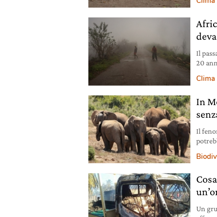
Clima
Afric
deva
Il pass
20 ann
e Zim
Clima
In M
senz
Il feno
potreb
spiega
Biodiv
Cosa
un’o
Un gru