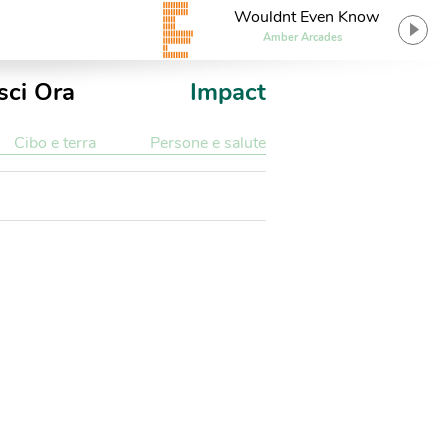
Wouldnt Even Know
Amber Arcades
sci Ora
Impact
Cibo e terra
Persone e salute