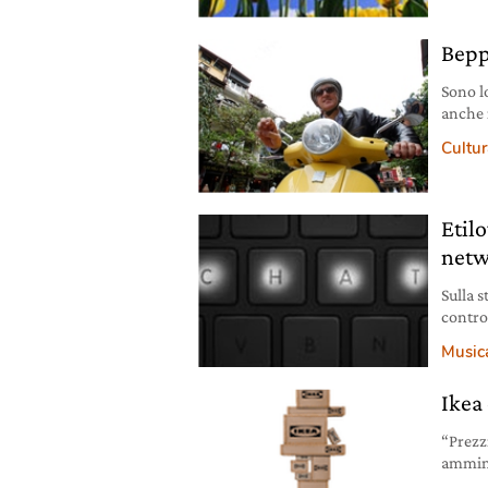
Bepp
Sono l
anche 
umano.
Cultura
Etilo
netw
Sulla s
contro
severi
Music
rischi 
molto 
Ikea
“Prezz
ammini