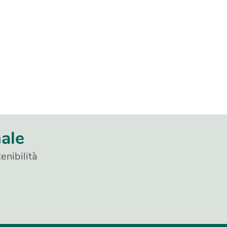
nale
enibilità