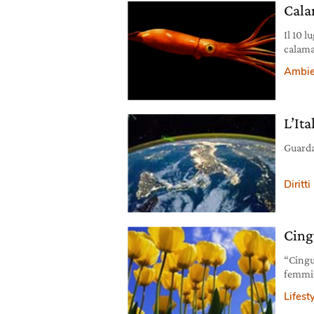
Cala
Il 10 
calama
metri.
Ambie
L’Ita
Guarda
Diritti
Cing
“Cingu
femmin
e scrit
Lifest