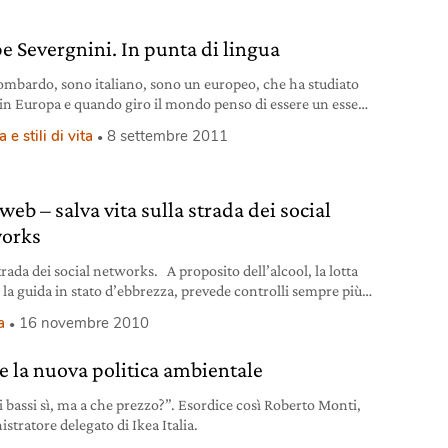
e Severgnini. In punta di lingua
ombardo, sono italiano, sono un europeo, che ha studiato
in Europa e quando giro il mondo penso di essere un essere
 Somo Severgnini.
 e stili di vita
8 settembre 2011
web – salva vita sulla strada dei social
orks
trada dei social networks. A proposito dell’alcool, la lotta
 la guida in stato d’ebbrezza, prevede controlli sempre più
 e se hai bevuto anche un solo bicchierino, oggi non solo
a
16 novembre 2010
la vita, ma quasi di sicuro la patente. Insomma, bisogna far
attenzione a mettersi in viaggio se si è abusato
 e la nuova politica ambientale
i bassi sì, ma a che prezzo?”. Esordice così Roberto Monti,
stratore delegato di Ikea Italia.