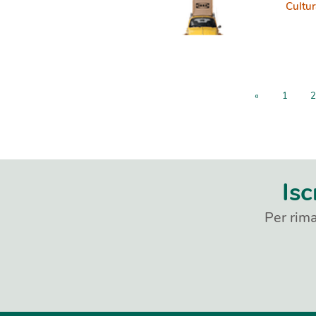
Cultura
«
1
2
Isc
Per rima