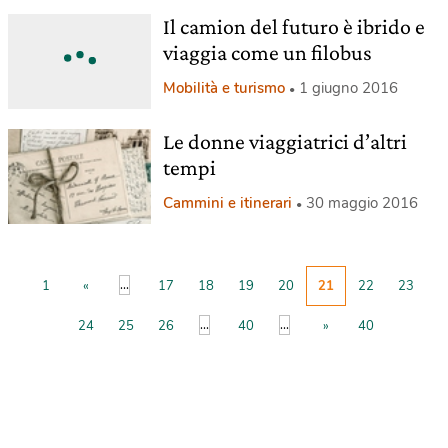
Il camion del futuro è ibrido e
viaggia come un filobus
Mobilità e turismo
1 giugno 2016
Le donne viaggiatrici d’altri
tempi
Cammini e itinerari
30 maggio 2016
...
1
«
17
18
19
20
21
22
23
...
...
24
25
26
40
»
40