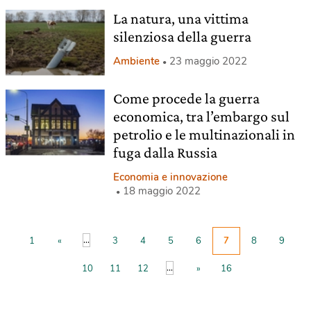
La natura, una vittima
silenziosa della guerra
Ambiente
23 maggio 2022
Come procede la guerra
economica, tra l’embargo sul
petrolio e le multinazionali in
fuga dalla Russia
Economia e innovazione
18 maggio 2022
...
1
«
3
4
5
6
7
8
9
...
10
11
12
»
16