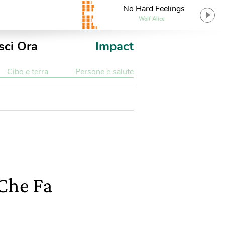
No Hard Feelings
Wolf Alice
sci Ora
Impact
Cibo e terra
Persone e salute
Che Fa