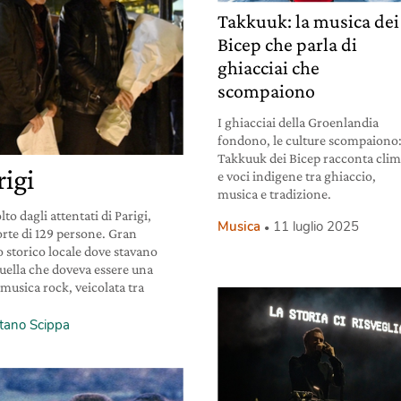
Takkuuk: la musica dei
Bicep che parla di
ghiacciai che
scompaiono
I ghiacciai della Groenlandia
fondono, le culture scompaiono
Takkuuk dei Bicep racconta cli
igi
e voci indigene tra ghiaccio,
musica e tradizione.
o dagli attentati di Parigi,
Musica
11 luglio 2025
rte di 129 persone. Gran
lo storico locale dove stavano
uella che doveva essere una
 musica rock, veicolata tra
tano Scippa