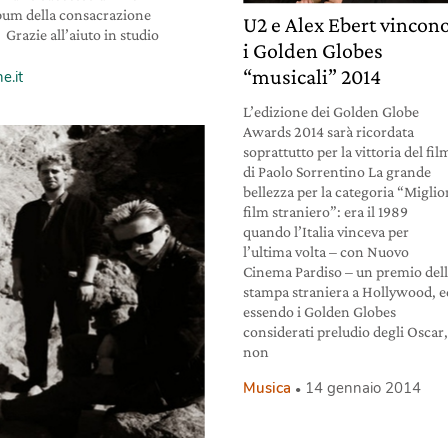
album della consacrazione
U2 e Alex Ebert vincon
Grazie all’aiuto in studio
i Golden Globes
“musicali” 2014
e.it
L’edizione dei Golden Globe
Awards 2014 sarà ricordata
soprattutto per la vittoria del fil
di Paolo Sorrentino La grande
bellezza per la categoria “Miglio
film straniero”: era il 1989
quando l’Italia vinceva per
l’ultima volta – con Nuovo
Cinema Pardiso – un premio del
stampa straniera a Hollywood, e
essendo i Golden Globes
considerati preludio degli Oscar
non
Musica
14 gennaio 2014