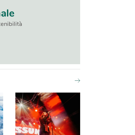
nale
enibilità