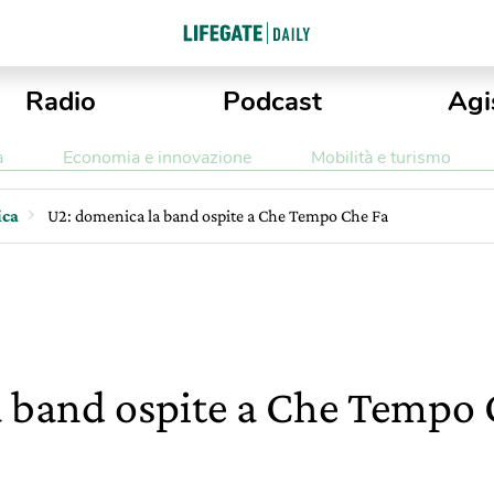
Radio
Podcast
Agi
a
Economia e innovazione
Mobilità e turismo
ica
U2: domenica la band ospite a Che Tempo Che Fa
a band ospite a Che Tempo 