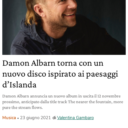
Damon Albarn torna con un
nuovo disco ispirato ai paesaggi
d’Islanda
Damon Albarn annuncia un nuovo album in uscita il 12 novembre
prossimo, anticipato dalla title track The nearer the fountain, more
pure the stream flows.
Musica
23 giugno 2021
di
Valentina Gambaro