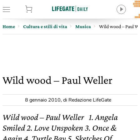
tore
Home
Cultura e stili di vita
Musica
Wild wood – Paul We
Wild wood – Paul Weller
8 gennaio 2010
,
di Redazione LifeGate
Wild wood – Paul Weller 1. Angela
Smiled 2. Love Unspoken 3. Once &
Again 4. Turtle Bay 5. Sketches Of