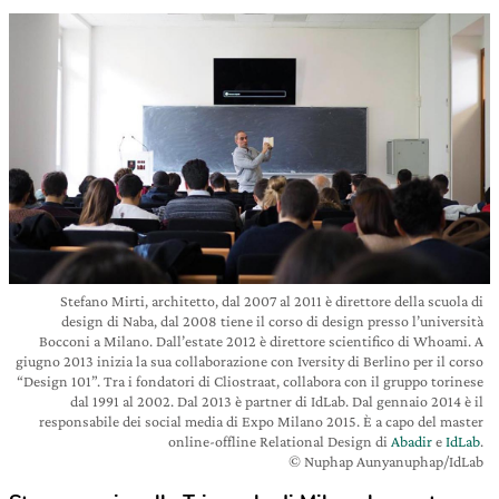
Stefano Mirti, architetto, dal 2007 al 2011 è direttore della scuola di
design di Naba, dal 2008 tiene il corso di design presso l’università
Bocconi a Milano. Dall’estate 2012 è direttore scientifico di Whoami. A
giugno 2013 inizia la sua collaborazione con Iversity di Berlino per il corso
“Design 101”. Tra i fondatori di Cliostraat, collabora con il gruppo torinese
dal 1991 al 2002. Dal 2013 è partner di IdLab. Dal gennaio 2014 è il
responsabile dei social media di Expo Milano 2015. È a capo del master
online-offline Relational Design di
Abadir
e
IdLab
.
© Nuphap Aunyanuphap/IdLab