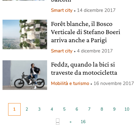
Smart city
14 dicembre 2017
Forêt blanche, il Bosco
Verticale di Stefano Boeri
arriva anche a Parigi
Smart city
4 dicembre 2017
Feddz, quando la bici si
traveste da motocicletta
Mobilità e turismo
16 novembre 2017
1
2
3
4
5
6
7
8
9
10
...
»
16