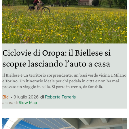
Ciclovie di Oropa: il Biellese si
scopre lasciando l’auto a casa
Il Biellese è un territorio sorprendente, un’oasi verde vicina a Milano
e Torino. Un itinerario ideale per chi pedala in città e non ha mai
provato un viaggio in sella. Si parte in treno, da Santhià.
Bici
9 luglio 2026
di
Roberta Ferraris
a cura di
Slow Map