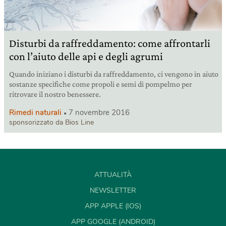
Disturbi da raffreddamento: come affrontarli
con l’aiuto delle api e degli agrumi
Quando iniziano i disturbi da raffreddamento, ci vengono in aiuto
sostanze specifiche come propoli e semi di pompelmo per
ritrovare il nostro benessere.
Rimedi naturali
7 novembre 2016
sponsorizzato da Bios Line
ATTUALITÀ
NEWSLETTER
APP APPLE (IOS)
APP GOOGLE (ANDROID)