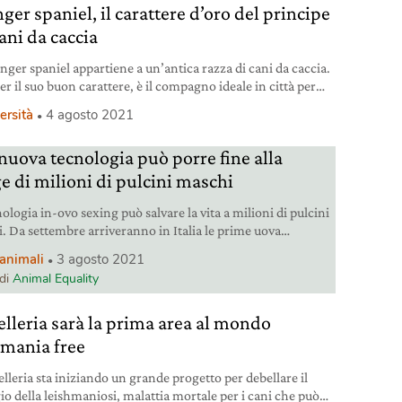
ger spaniel, il carattere d’oro del principe
ani da caccia
inger spaniel appartiene a un’antica razza di cani da caccia.
r il suo buon carattere, è il compagno ideale in città per
a lo sport.
ersità
4 agosto 2021
nuova tecnologia può porre fine alla
ge di milioni di pulcini maschi
ologia in-ovo sexing può salvare la vita a milioni di pulcini
. Da settembre arriveranno in Italia le prime uova
onate in questo modo.
i animali
3 agosto 2021
 di
Animal Equality
elleria sarà la prima area al mondo
hmania free
elleria sta iniziando un grande progetto per debellare il
io della leishmaniosi, malattia mortale per i cani che può