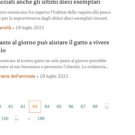
cciati anche gli ultimi dieci esemplari
rno messicano ha riaperto l’habitat delle vaquita alla pesca.
 per la sopravvivenza degli ultimi dieci esemplari rimasti.
ersità
19 luglio 2021
sto al giorno può aiutare il gatto a vivere
io
nsumare al nostro gatto un solo pasto al giorno potrebbe
buire al suo benessere e prevenire l’obesità. Lo evidenzia
cerca canadese.
naria dell'animale
19 luglio 2021
...
0
61
62
63
64
65
66
67
68
...
150
»
199