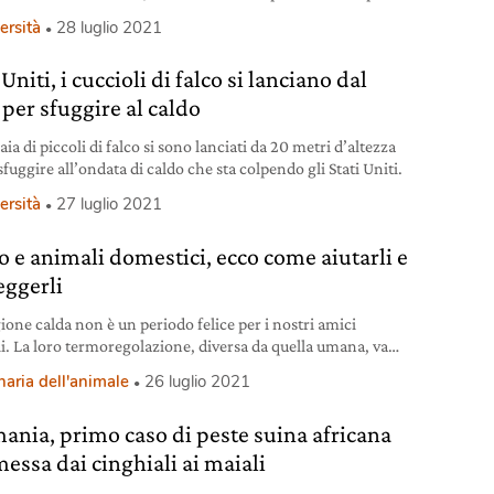
ttersi all’uomo.
ersità
28 luglio 2021
 Uniti, i cuccioli di falco si lanciano dal
 per sfuggire al caldo
ia di piccoli di falco si sono lanciati da 20 metri d’altezza
sfuggire all’ondata di caldo che sta colpendo gli Stati Uniti.
ersità
27 luglio 2021
o e animali domestici, ecco come aiutarli e
eggerli
ione calda non è un periodo felice per i nostri amici
i. La loro termoregolazione, diversa da quella umana, va
iuta per evitare problemi.
naria dell'animale
26 luglio 2021
ania, primo caso di peste suina africana
messa dai cinghiali ai maiali