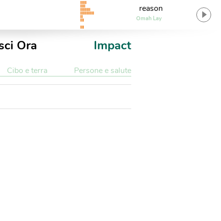
reason
Omah Lay
sci Ora
Impact
Cibo e terra
Persone e salute