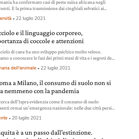
mania ha confermato casi di peste suina africana negli
enti. È la prima trasmissione dai cinghiali selvatici ai
 nel paese europeo.
ersità
22 luglio 2021
cciolo e il linguaggio corporeo,
portanza di coccole e attenzioni
ciolo di cane ha uno sviluppo psichico molto veloce.
mo a conoscere le fasi dei primi mesi di vita e i segreti del
nguaggio corporeo.
naria dell'animale
22 luglio 2021
oma a Milano, il consumo di suolo non si
a nemmeno con la pandemia
cerca dell’Ispra evidenzia come il consumo di suolo
senti ormai un’emergenza nazionale: nelle due città persi
mila ettari in 14 anni.
nte
20 luglio 2021
quita è a un passo dall’estinzione.