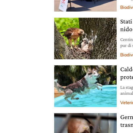
trasme
Biodiv
Stati
nido
Centina
pur di 
Biodiv
Cald
prot
La stag
animal
conosc
Veteri
Germ
tras