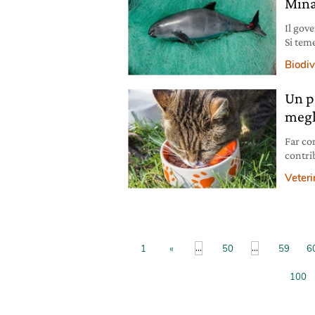
Mina
Il gove
Si teme
Biodiv
Un pa
megl
Far co
contri
una ri
Veteri
...
...
1
«
50
59
6
100