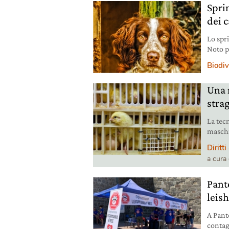
Sprin
dei c
Lo spr
Noto pe
chi am
Biodiv
Una 
stra
La tecn
maschi
selezi
Diritt
a cura
Pant
leis
A Pant
contag