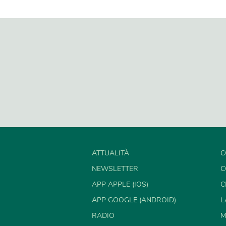
ATTUALITÀ
C
NEWSLETTER
C
APP APPLE (IOS)
C
APP GOOGLE (ANDROID)
L
RADIO
M