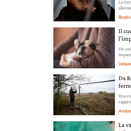
La Ger
allevam
maiali
Biodiv
Il cu
l’im
Un cuc
Imparia
suo li
Veteri
Da R
ferm
Una ri
rappre
oltre 4
Ambie
La va