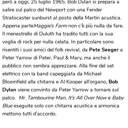
però a oggi, 25 luglio 1965. Bob Dylan si prepara a
salire sul palco del Newport con una Fender
Stratocaster sunburst al posto della Martin acustica.
Appena parte
Maggie’s Farm
non c’è più nulla da fare.
Il menestrello di Duluth ha tradito tutti con la sua
voglia di rock per nulla celata. In particolare sono
risentiti i suoi amici del folk revival, da
Pete Seeger
a
Peter Yarrow di Peter, Paul & Mary, ma anche il
pubblico non sembra apprezzare. Alla fine del set
elettrico con la band capeggiata da Michael
Bloomfield alla chitarra e Al Kooper all’organo,
Bob
Dylan
viene convinto da Peter Yarrow a tornare sul
palco.
Mr. Tambourine Man
,
It’s All Over Now
e
Baby
Blue
eseguite solo con chitarra acustica e armonica
mettono tutti d’accordo.