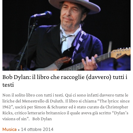
Bob Dylan: il libro che raccoglie (davvero) tutti i
testi
Non il solito libro con tutti i testi. Qui ci sono infatti davvero tutte le
liriche del Menestrello di Duluth. Il libro si chiama “The lyrics: since
1962”, uscirà per Simon & Schuster ed è stato curato da Christopher
Ricks, critico letterario britannico il quale aveva già scritto “Dylan’s
visions of sin”. Bob Dylan
Musica
14 ottobre 2014