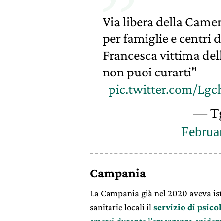
Via libera della Camer
per famiglie e centri d
Francesca vittima dell
non puoi curarti"
pic.twitter.com/Lg
— T
Februa
Campania
La Campania già nel 2020 aveva istit
sanitarie locali il
s
ervizio di psico
emersi durante l’emergenza epidem