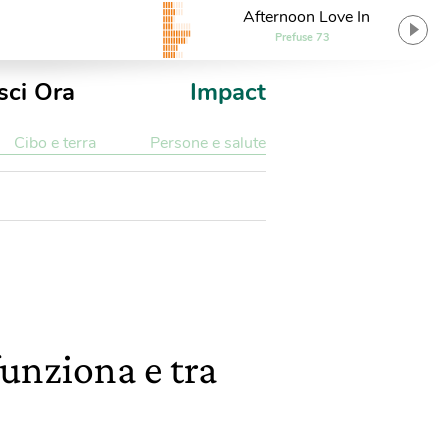
Afternoon Love In
Prefuse 73
sci Ora
Impact
Cibo e terra
Persone e salute
funziona e tra