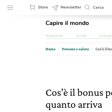
Store
Newsletter
Cerca
Capire il mondo
Ambiente
Diritti
Energi
Home
Persone e salute
Cos’è il b
Cos’è il bonus p
quanto arriva