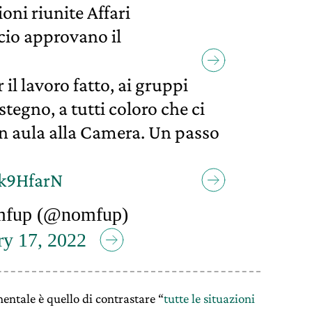
oni riunite Affari
cio approvano il
 il lavoro fatto, ai gruppi
stegno, a tutti coloro che ci
in aula alla Camera. Un passo
mk9HfarN
fup (@nomfup)
ry 17, 2022
mentale è quello di contrastare “
tutte le situazioni