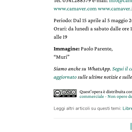
Tel. 0341.288379 e-mail:
info@cam
www.camaver.com
www.camaver.
Periodo: Dal 15 aprile al 5 maggio 
Orari: da lunedì a sabato dalle ore 10
alle 19
Immagine:
Paolo Parente,
“Muri”
Siamo anche su WhatsApp.
Segui il 
aggiornato
sulle ultime notizie e sulle
Quest'opera è distribuita c
commerciale - Non opere de
Leggi altri articoli su questi temi:
Libr