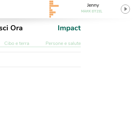
Jenny
MARK EITZEL
sci Ora
Impact
Cibo e terra
Persone e salute