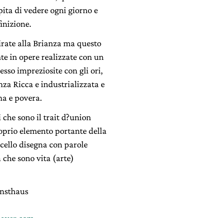
apita di vedere ogni giorno e
inizione.
irate alla Brianza ma questo
te in opere realizzate con un
sso impreziosite con gli ori,
nza Ricca e industrializzata e
a e povera.
 che sono il trait d?union
roprio elemento portante della
icello disegna con parole
 che sono vita (arte)
unsthaus