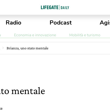
Radio
Podcast
Agi
a
Economia e innovazione
Mobilità e turismo
i
Brianza, uno stato mentale
ato mentale
te