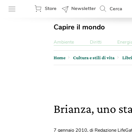
Store
Newsletter
Cerca
Capire il mondo
Ambiente
Diritti
Energi
Home
Cultura e stili di vita
Libr
Brianza, uno st
7 gennaio 2010
,
di Redazione LifeGa