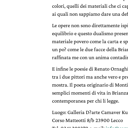
colori, quelli dei materiali che ci c
ai quali non sappiamo dare una def
Le opere non sono direttamente isp
equilibrio e questo dualismo presen
materiale povero come la carta e spe
un po? come le due facce della Bria
raffinata me con un anima contadin
E infine le poesie di Renato Ornaghi
tra i due pittori ma anche vero e p
mostra. Il poeta originario di Mont
semplici momenti di vita in Brianza
contemporanea per chi li legge.
Luogo: Galleria D?arte Camaver K
Corso Matteotti 8/b 23900 Lecco