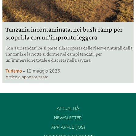
Tanzania incontaminata, nei bush camp per
scoprirla con un’impronta leggera
Con Turisanda1924 si parte alla scoperta delle riserve naturali della
Tanzania e la notte si dorme nei campi tendati, per
un’immersione totale e discreta nella savana.
Turismo
12 maggio 2026
Articolo sponsorizzato
ATTUALITÀ
NEWSLETTER
APP APPLE (IOS)