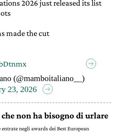
ions 2026 just released its list
pots
ms made the cut
ijbDtnmx
ano (@mamboitaliano__)
ry 23, 2026
 che non ha bisogno di urlare
ne entrate negli awards dei Best European