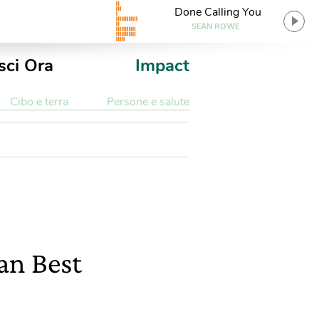
Done Calling You
SEAN ROWE
sci Ora
Impact
Cibo e terra
Persone e salute
ean Best