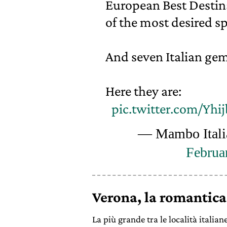
European Best Destinat
of the most desired s
And seven Italian ge
Here they are:
pic.twitter.com/Yh
— Mambo Itali
Februa
Verona, la romantica
La più grande tra le località italia