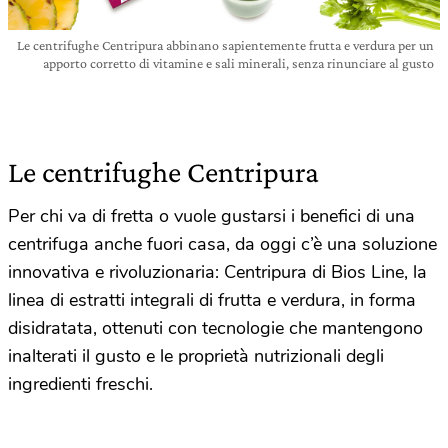
Le centrifughe Centripura abbinano sapientemente frutta e verdura per un
apporto corretto di vitamine e sali minerali, senza rinunciare al gusto
Le centrifughe Centripura
Per chi va di fretta o vuole gustarsi i benefici di una
centrifuga anche fuori casa, da oggi c’è una soluzione
innovativa e rivoluzionaria: Centripura di Bios Line, la
linea di estratti integrali di frutta e verdura, in forma
disidratata, ottenuti con tecnologie che mantengono
inalterati il gusto e le proprietà nutrizionali degli
ingredienti freschi.