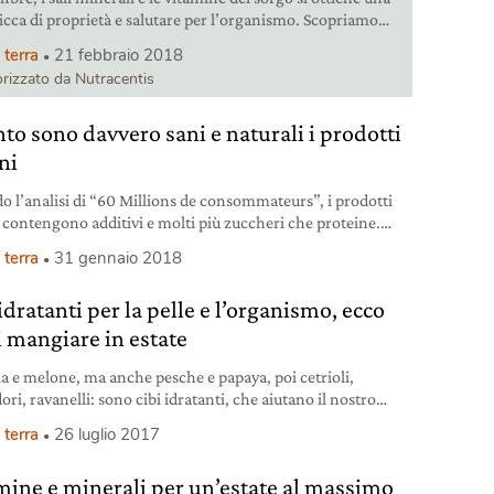
ricca di proprietà e salutare per l’organismo. Scopriamo
e caratteristiche di questo cereale antico e di un prodotto da
 terra
21 febbraio 2018
e per stare bene.
rizzato da Nutracentis
to sono davvero sani e naturali i prodotti
ni
o l’analisi di “60 Millions de consommateurs”, i prodotti
 contengono additivi e molti più zuccheri che proteine.
scegliendo solo cibi non lavorati bisogna integrare la
 terra
31 gennaio 2018
a B12 e altri elementi. E intanto i vegani in Italia
iscono.
idratanti per la pelle e l’organismo, ecco
i mangiare in estate
a e melone, ma anche pesche e papaya, poi cetrioli,
i, ravanelli: sono cibi idratanti, che aiutano il nostro
smo a reintegrare l’acqua e i sali minerali che disperdiamo
 terra
26 luglio 2017
caldo. Scopriamoli tutti.
mine e minerali per un’estate al massimo