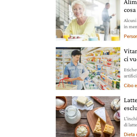
Alim
cosa 
Alcuni
in men
un’ali
Person
Vita
ci v
Etichet
artifi
alimen
Cibo e
control
prodot
Latt
portat
escl
L’inchi
di latt
dieta 
Dieta
eccede