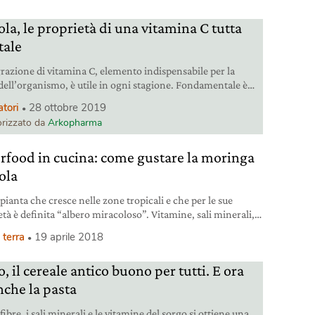
e latte, non sottovaluti la perdita di vitamina D e calcio.
ola, le proprietà di una vitamina C tutta
tale
grazione di vitamina C, elemento indispensabile per la
 dell’organismo, è utile in ogni stagione. Fondamentale è
 scelta del prodotto giusto, il più naturale possibile.
atori
28 ottobre 2019
rizzato da
Arkopharma
rfood in cucina: come gustare la moringa
ola
pianta che cresce nelle zone tropicali e che per le sue
età è definita “albero miracoloso”. Vitamine, sali minerali,
ne e amminoacidi essenziali la rendono benefica per
 terra
19 aprile 2018
nismo. Ecco come si può mangiare.
, il cereale antico buono per tutti. E ora
nche la pasta
fibre, i sali minerali e le vitamine del sorgo si ottiene una