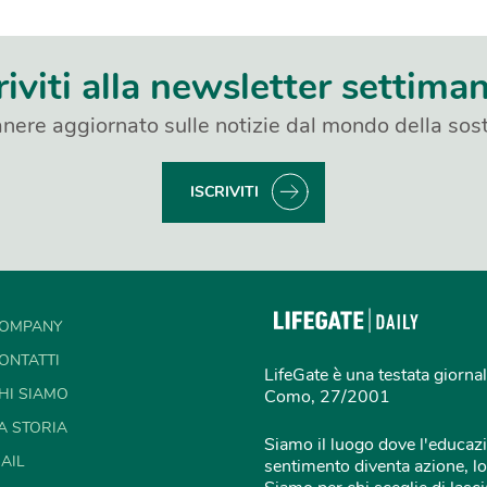
riviti alla newsletter settima
nere aggiornato sulle notizie dal mondo della sost
ISCRIVITI
OMPANY
ONTATTI
LifeGate è una testata giornal
HI SIAMO
Como, 27/2001
A STORIA
Siamo il luogo dove l'educazi
AIL
sentimento diventa azione, lo