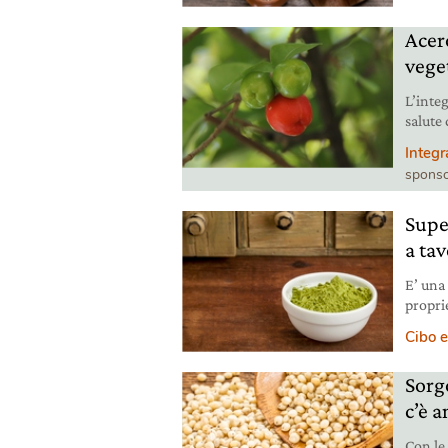
non bev
Acer
vege
L’inte
salute
però la
Integr
sponso
Supe
a tav
E’ una 
propri
protei
Cibo e
l’orga
Sorgo
c’è a
Con le 