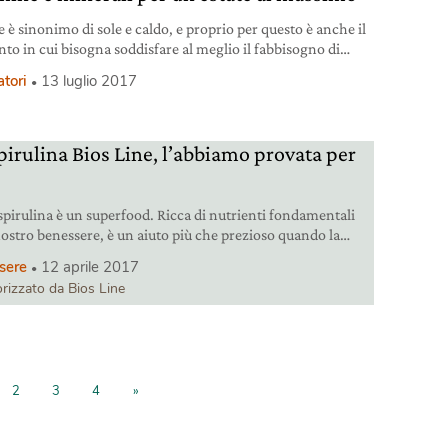
e è sinonimo di sole e caldo, e proprio per questo è anche il
o in cui bisogna soddisfare al meglio il fabbisogno di
e e sali minerali. Integriamoli con il prodotto giusto.
atori
13 luglio 2017
pirulina Bios Line, l’abbiamo provata per
 spirulina è un superfood. Ricca di nutrienti fondamentali
 nostro benessere, è un aiuto più che prezioso quando la
si fa sentire. Abbiamo provato la BioSpirulina per valutarne
sere
12 aprile 2017
acia.
rizzato da Bios Line
2
3
4
»