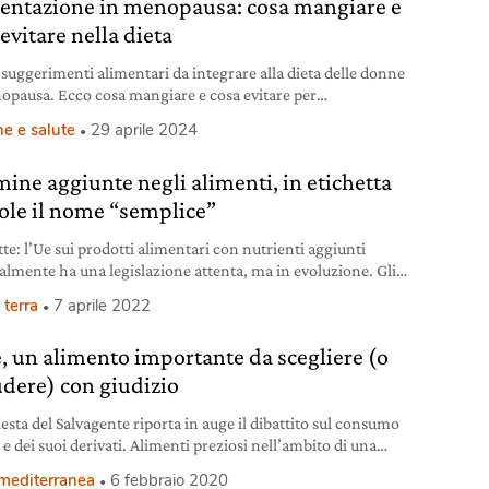
entazione in menopausa: cosa mangiare e
evitare nella dieta
 suggerimenti alimentari da integrare alla dieta delle donne
opausa. Ecco cosa mangiare e cosa evitare per
mentazione equilibrata.
e e salute
29 aprile 2024
mine aggiunte negli alimenti, in etichetta
uole il nome “semplice”
te: l’Ue sui prodotti alimentari con nutrienti aggiunti
cialmente ha una legislazione attenta, ma in evoluzione. Gli
ti trasformati (non freschi) arricchiti di nutrienti sono
 terra
7 aprile 2022
lati da due Regolamenti europei e dall’Efsa. Il caso di un
to in Ungheria (una margarina) con vitamine aggiunte ha
e, un alimento importante da scegliere (o
o la Corte di giustizia europea a sentenziare che indicare
udere) con giudizio
esta del Salvagente riporta in auge il dibattito sul consumo
e e dei suoi derivati. Alimenti preziosi nell’ambito di una
variata come quella mediterranea, ma di cui non bisogna
 mediterranea
6 febbraio 2020
re, anche quando si è vegetariani. Viceversa, chi invece