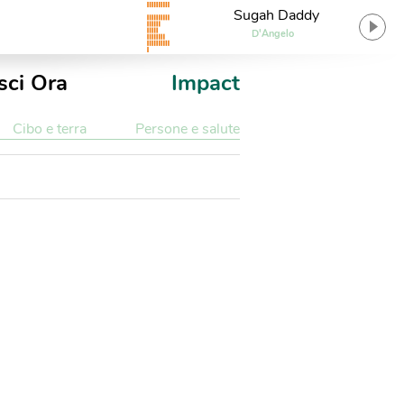
Sugah Daddy
D'Angelo
sci Ora
Impact
Cibo e terra
Persone e salute