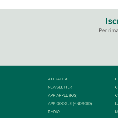
Isc
Per rima
ATTUALITÀ
C
NEWSLETTER
C
APP APPLE (IOS)
C
APP GOOGLE (ANDROID)
L
RADIO
M