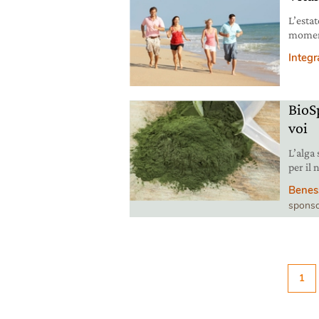
L’estat
moment
vitamin
Integr
BioS
voi
L’alga
per il
fatica 
Benes
l’effic
sponso
1