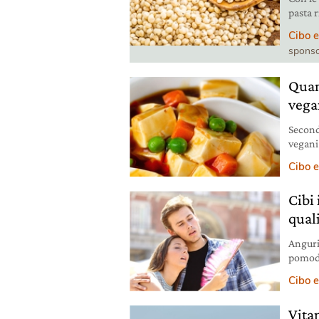
pasta 
tutte l
Cibo e
provar
sponso
Quan
vega
Second
vegani
Anche 
Cibo e
vitamin
diminu
Cibi 
qual
Anguri
pomodor
organi
Cibo e
con il 
Vita