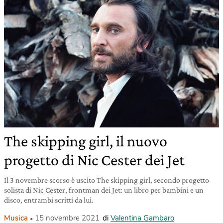
The skipping girl, il nuovo
progetto di Nic Cester dei Jet
Il 3 novembre scorso è uscito The skipping girl, secondo progetto
solista di Nic Cester, frontman dei Jet: un libro per bambini e un
disco, entrambi scritti da lui.
Musica
15 novembre 2021
di
Valentina Gambaro