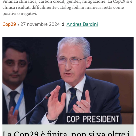
Finanza climatica, carbon credit, gender, mitigazione. La Cop29 si è
chiusa risultati difficilmente catalogabili in maniera netta come
positivi o negativi.
Cop29
27 novembre 2024
di
Andrea Barolini
La Cop29 è finita, non si va oltre i