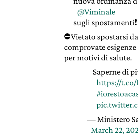
nuova ordinanza del
@Viminale
sugli spostamenti❗
⛔Vietato spostarsi da
comprovate esigenze d
per motivi di salute.
Saperne di p
https://t.c
#iorestoaca
pic.twitter
— Ministero S
March 22, 20