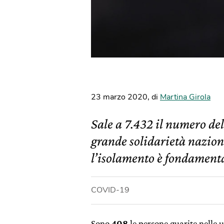
23 marzo 2020
,
di
Martina Girola
Sale a 7.432 il numero dell
grande solidarietà nazion
l’isolamento è fondamenta
COVID-19
Sono
408
le persone guarite nelle u