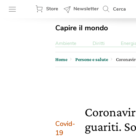
Store
Newsletter
Cerca
Capire il mondo
Ambiente
Diritti
Energi
Home
Persone e salute
Coronaviru
Coronavir
Covid-
guariti. S
19