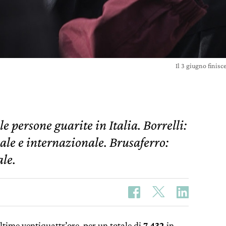
Il 3 giugno finis
e persone guarite in Italia. Borrelli:
ale e internazionale. Brusaferro:
le.
ltime ventiquattr’ore, per un totale di
7.432
in