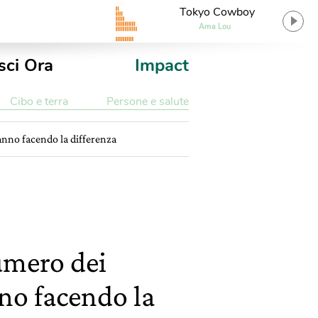
Tokyo Cowboy
Ama Lou
sci Ora
Impact
Cibo e terra
Persone e salute
anno facendo la differenza
umero dei
nno facendo la