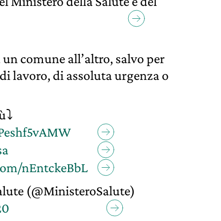
 Ministero della Salute e del
 un comune all’altro, salvo per
i lavoro, di assoluta urgenza o
iù⤵
o/Peshf5vAMW
sa
.com/nEntckeBbL
alute (@MinisteroSalute)
20