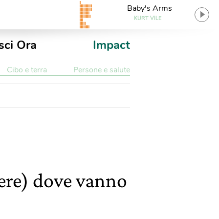
Baby's Arms
KURT VILE
sci Ora
Impact
Cibo e terra
Persone e salute
ere) dove vanno